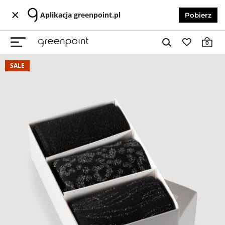
Aplikacja greenpoint.pl
Pobierz
0
SALE