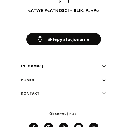
ŁATWE
PŁATNOŚCI
– BLIK, PayPo
Sklepy stacjonarne
INFORMACJE
Blog Greenpoint
POMOC
O nas
Najczęściej zadawane pytania
KONTAKT
Klub Greenpoint
Sposoby płatności
Formularz kontaktowy
Zamówienia indywidualne
PayPo - Kup teraz, zapłać za 30 dni
Telefon: 12 287 07 07
Obserwuj nas:
Franczyza
Formy i koszt dostawy
Pn. - pt.: 8:00 - 15:00
Współpraca