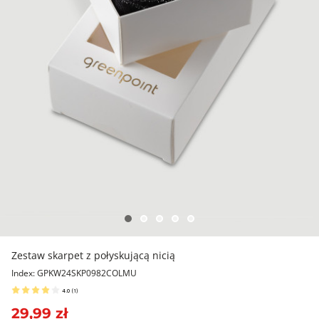
Zestaw skarpet z połyskującą nicią
Index: GPKW24SKP0982COLMU
4.0
(
1
)
29,99 zł