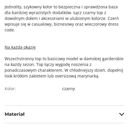
Jednolity, szykowny kolor to bezpieczna i sprawdzona baza
dla bardziej wyrazistych dodatków. Łącz czarny top z
dowolnym dołem i akcesoriami w ulubionym kolorze. Czerń
wpisuje się w casualowy, biznesowy oraz wieczorowy dress
code.
Na każdą okazję
Wszechstronny top to basicowy model w damskiej garderobie
na każdy sezon. Top łączy wygodę noszenia z
ponadczasowym charakterem. W chłodniejszy dzień, dopełnij
look krótkim żakietem lub oversizową marynarką.
Kolor:
czarny
Materiał
95% poliester 5% elastan