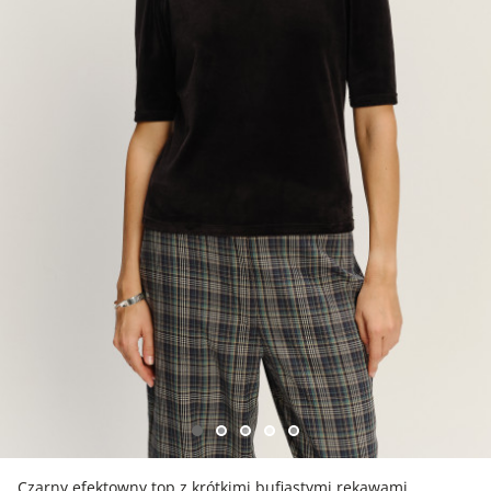
Czarny efektowny top z krótkimi bufiastymi rękawami