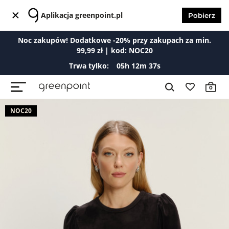
Aplikacja greenpoint.pl
Pobierz
Noc zakupów! Dodatkowe -20% przy zakupach za min.
99,99 zł | kod: NOC20
Trwa tylko:
05
h
12
m
37
s
0
NOC20