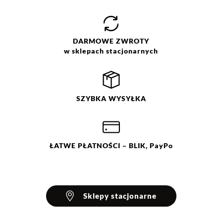
Jak zbieramy opinie?
Opinie klientów
DARMOWE
ZWROTY
w sklepach stacjonarnych
Filtry
Wyczyść
Szukaj
SZYBKA
WYSYŁKA
Ocena
Size
Color
czarny
L
zielony
M
S
XL
ŁATWE
PŁATNOŚCI
– BLIK, PayPo
XXL/44
Sklepy stacjonarne