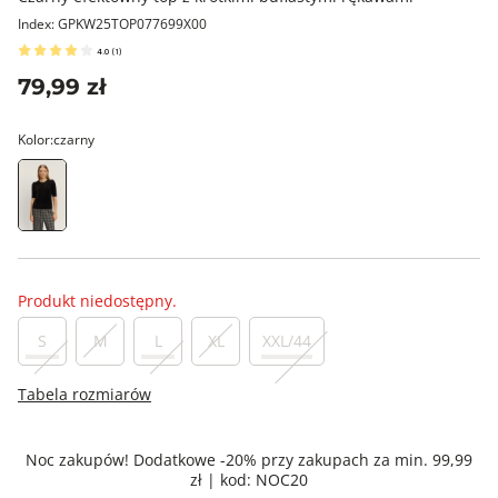
Index: GPKW25TOP077699X00
4.0
(
1
)
79,99 zł
Kolor:
czarny
Produkt niedostępny.
S
M
L
XL
XXL/44
Tabela rozmiarów
Noc zakupów! Dodatkowe -20% przy zakupach za min. 99,99
zł | kod: NOC20