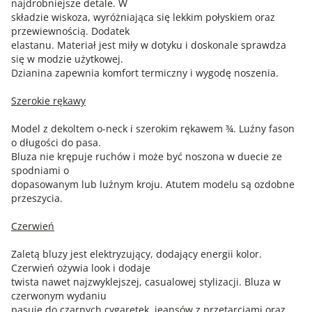
najdrobniejsze detale. W
składzie wiskoza, wyróżniająca się lekkim połyskiem oraz
przewiewnością. Dodatek
elastanu. Materiał jest miły w dotyku i doskonale sprawdza
się w modzie użytkowej.
Dzianina zapewnia komfort termiczny i wygodę noszenia.
Szerokie rękawy
Model z dekoltem o-neck i szerokim rękawem ¾. Luźny fason
o długości do pasa.
Bluza nie krępuje ruchów i może być noszona w duecie ze
spodniami o
dopasowanym lub luźnym kroju. Atutem modelu są ozdobne
przeszycia.
Czerwień
Zaletą bluzy jest elektryzujący, dodający energii kolor.
Czerwień ożywia look i dodaje
twista nawet najzwyklejszej, casualowej stylizacji. Bluza w
czerwonym wydaniu
pasuje do czarnych cygaretek, jeansów z przetarciami oraz