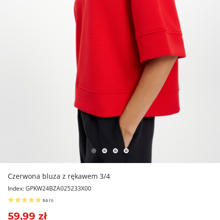
Czerwona bluza z rękawem 3/4
Index: GPKW24BZA025233X00
5.0
(
1
)
59,99 zł