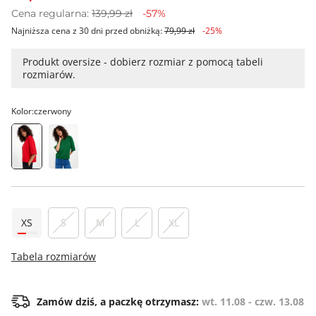
Cena regularna:
139,99 zł
-57%
Najniższa cena z 30 dni przed obniżką:
79,99 zł
-25%
Produkt oversize - dobierz rozmiar z pomocą tabeli
rozmiarów.
Kolor:
czerwony
XS
S
M
L
XL
Tabela rozmiarów
Zamów dziś, a paczkę otrzymasz:
wt. 11.08 - czw. 13.08