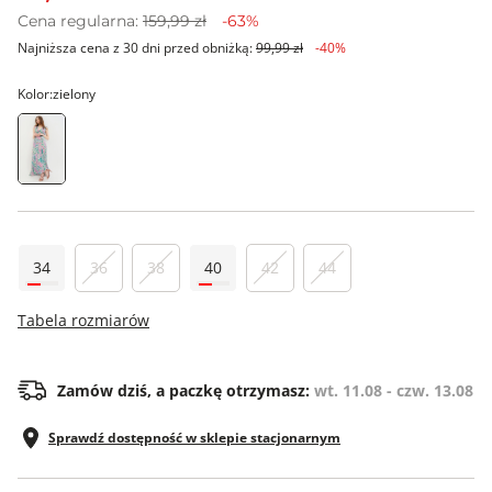
Cena regularna:
159,99 zł
-63%
Najniższa cena z 30 dni przed obniżką:
99,99 zł
-40%
Kolor:
zielony
34
36
38
40
42
44
Tabela rozmiarów
Zamów dziś, a paczkę otrzymasz:
wt. 11.08 - czw. 13.08
Sprawdź dostępność w sklepie stacjonarnym