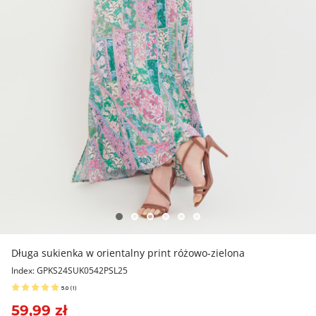
Długa sukienka w orientalny print różowo-zielona
Index: GPKS24SUK0542PSL25
5.0
(
1
)
59,99 zł