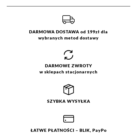
Paczkomaty InPost -
15,90 zł
(1 dzień roboczych)
Kategoria:
Kolekcja
,
Sukienki
,
Midi
Kolor:
granatowy
Więcej informacji o dostawie
tutaj.
Rozmiar:
S
,
M
,
L
,
XL
,
XXL/44
Skład:
95% poliester, 5% elastan
DARMOWA DOSTAWA od 199zł dla
wybranych metod dostawy
DARMOWE
ZWROTY
w sklepach stacjonarnych
SZYBKA
WYSYŁKA
ŁATWE
PŁATNOŚCI
– BLIK, PayPo