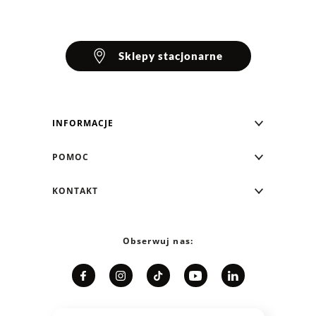
Sklepy stacjonarne
INFORMACJE
Blog Greenpoint
POMOC
O nas
Najczęściej zadawane pytania
KONTAKT
Klub Greenpoint
Sposoby płatności
Formularz kontaktowy
Zamówienia indywidualne
PayPo - Kup teraz, zapłać za 30 dni
Telefon: 12 287 07 07
Obserwuj nas:
Franczyza
Formy i koszt dostawy
Pn. - pt.: 8:00 - 15:00
Współpraca
Zwrot/Wymiana
Relacje inwestorskie
Kariera
Jak dobrać rozmiar?