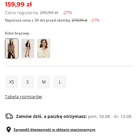
159,99 zł
Cena regularna:
219,99 zł
-27%
Najniższa cena z 30 dni przed obniżką:
219,99 zł
-27%
Kolor:
brązowy
XS
S
M
L
Tabela rozmiarów
Zamów dziś, a paczkę otrzymasz:
pon. 10.08 - śr. 12.08
Sprawdź dostępność w sklepie stacjonarnym