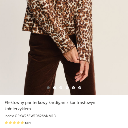
Efektowny panterkowy kardigan z kontrastowym
kołnierzykiem
Index: GPKW25SWE0626ANM13
5.0
(
1
)