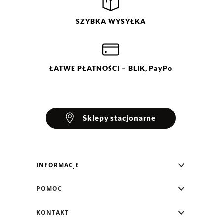
Ocena
Size
Color
SZYBKA
WYSYŁKA
biały
XS
brązowy
S
czerwony
M
L
ŁATWE
PŁATNOŚCI
– BLIK, PayPo
Sklepy stacjonarne
INFORMACJE
Blog Greenpoint
POMOC
O nas
Najczęściej zadawane pytania
KONTAKT
Klub Greenpoint