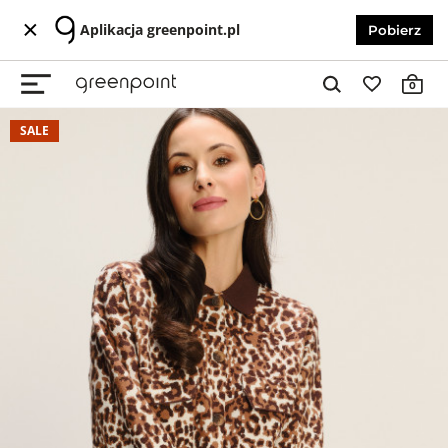
Aplikacja greenpoint.pl
Pobierz
0
SALE