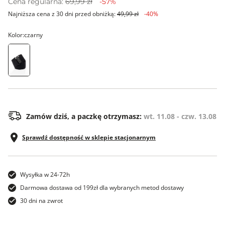
Cena regularna:
69,99 zł
-57%
Najniższa cena z 30 dni przed obniżką:
49,99 zł
-40%
Kolor:
czarny
os
Zamów dziś, a paczkę otrzymasz:
wt. 11.08 - czw. 13.08
Sprawdź dostępność w sklepie stacjonarnym
Wysyłka w 24-72h
Darmowa dostawa od 199zł dla wybranych metod dostawy
30 dni na zwrot