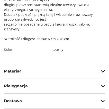
długim płaszczem stanowią idealne towarzystwo dla
elastycznego, czarnego paska.
Dodatek podkreśli piękną talię i wizualnie zrównoważy
proporcje sylwetki, co jest
szczególnie pożądane u osób z figurą gruszki, jabłka,
klepsydry.
Szerokość i długość paska: 6 cm x 78 cm.
Kolor:
czarny
Materiał
100% rubber
Pielęgnacja
Nie prać na mokro
Dostawa
Nie prasować