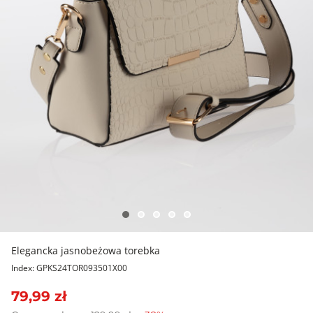
Elegancka jasnobeżowa torebka
Index: GPKS24TOR093501X00
79,99 zł