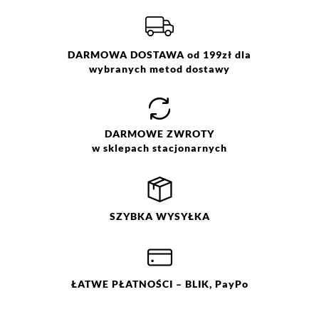
Skład:
100% poliuretan , lining 100%
Więcej informacji o dostawie
tutaj.
polyester
DARMOWA DOSTAWA od 199zł dla
wybranych metod dostawy
DARMOWE
ZWROTY
w sklepach stacjonarnych
SZYBKA
WYSYŁKA
ŁATWE
PŁATNOŚCI
– BLIK, PayPo