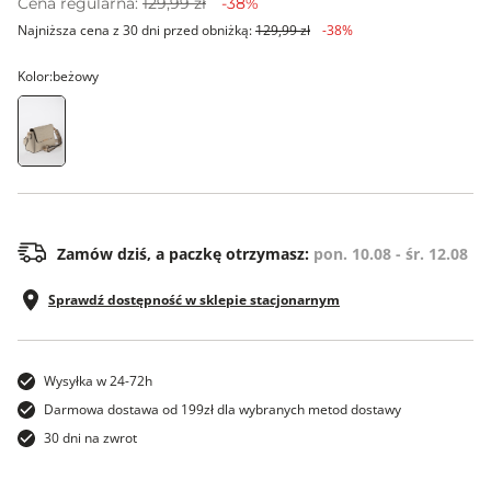
Cena regularna:
129,99 zł
-38%
Najniższa cena z 30 dni przed obniżką:
129,99 zł
-38%
Kolor:
beżowy
ONE SIZE
Zamów dziś, a paczkę otrzymasz:
pon. 10.08 - śr. 12.08
Sprawdź dostępność w sklepie stacjonarnym
Wysyłka w 24-72h
Darmowa dostawa od 199zł dla wybranych metod dostawy
30 dni na zwrot