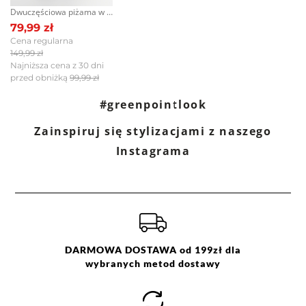
Dwuczęściowa piżama w kwiaty
79,99 zł
Cena regularna
149,99 zł
Najniższa cena z 30 dni
przed obniżką
99,99 zł
#greenpointlook
Zainspiruj się stylizacjami z naszego
Instagrama
DARMOWA DOSTAWA od 199zł dla
wybranych metod dostawy