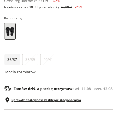
Cena regularna:
69,99 zł
-43%
Najniższa cena z 30 dni przed obniżką:
49,99 zł
-20%
Kolor:
czarny
36/37
38/39
40/41
Tabela rozmiarów
Zamów dziś, a paczkę otrzymasz:
wt. 11.08 - czw. 13.08
Sprawdź dostępność w sklepie stacjonarnym