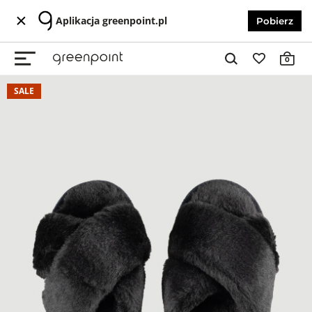
Aplikacja greenpoint.pl
Pobierz
0
SALE