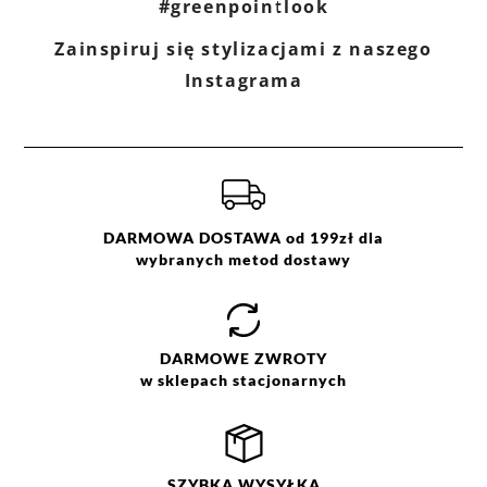
#greenpointlook
Zainspiruj się stylizacjami z naszego
Ocena
Size
Color
Instagrama
kremowy
2X
zielony
L
S
XL
DARMOWA DOSTAWA od 199zł dla
wybranych metod dostawy
DARMOWE
ZWROTY
w sklepach stacjonarnych
SZYBKA
WYSYŁKA