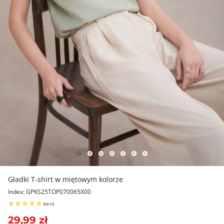
Gładki T-shirt w miętowym kolorze
Index: GPKS25TOP070065X00
5.0
(
1
)
29,99 zł