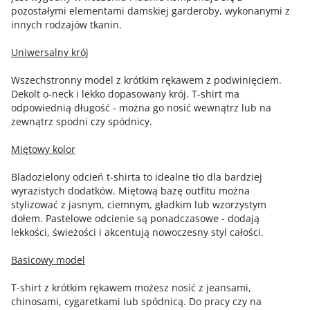
pozostałymi elementami damskiej garderoby, wykonanymi z
innych rodzajów tkanin.
Uniwersalny krój
Wszechstronny model z krótkim rękawem z podwinięciem.
Dekolt o-neck i lekko dopasowany krój. T-shirt ma
odpowiednią długość - można go nosić wewnątrz lub na
zewnątrz spodni czy spódnicy.
Miętowy kolor
Bladozielony odcień t-shirta to idealne tło dla bardziej
wyrazistych dodatków. Miętową bazę outfitu można
stylizować z jasnym, ciemnym, gładkim lub wzorzystym
dołem. Pastelowe odcienie są ponadczasowe - dodają
lekkości, świeżości i akcentują nowoczesny styl całości.
Basicowy model
T-shirt z krótkim rękawem możesz nosić z jeansami,
chinosami, cygaretkami lub spódnicą. Do pracy czy na