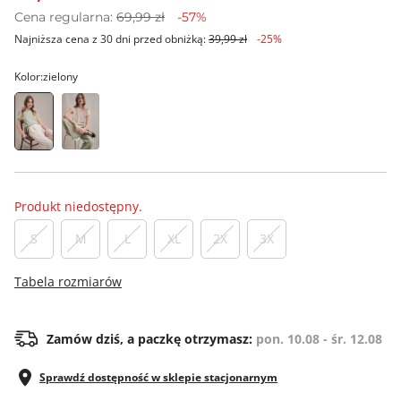
Cena regularna:
69,99 zł
-57%
Najniższa cena z 30 dni przed obniżką:
39,99 zł
-25%
Kolor:
zielony
Produkt niedostępny.
S
M
L
XL
2X
3X
Tabela rozmiarów
Zamów dziś, a paczkę otrzymasz:
pon. 10.08 - śr. 12.08
Sprawdź dostępność w sklepie stacjonarnym