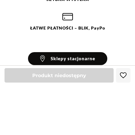
ŁATWE
PŁATNOŚCI
– BLIK, PayPo
Sklepy stacjonarne
Produkt niedostępny
INFORMACJE
Blog Greenpoint
POMOC
O nas
Najczęściej zadawane pytania
KONTAKT
Klub Greenpoint
Sposoby płatności
Formularz kontaktowy
Zamówienia indywidualne
PayPo - Kup teraz, zapłać za 30 dni