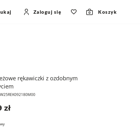
zukaj
Zaloguj się
Koszyk
0
eżowe rękawiczki z ozdobnym
yciem
PKW25REK092180M00
 zł
owy