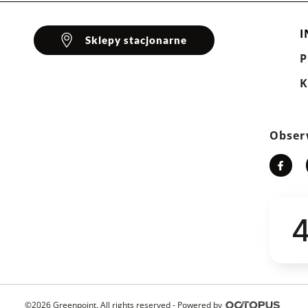
I
Sklepy stacjonarne
K
Obser
4
©2026 Greenpoint. All rights reserved -
Powered by