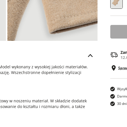
ONE SI
Zam
12.
odel wykonany z wysokiej jakości materiałów.
Spra
azję. Wszechstronne dopełnienie stylizacji
Wysył
Darmo
rtowy w noszeniu materiał. W składzie dodatek
30 dni
sowanie do kształtu i rozmiaru dłoni, a także