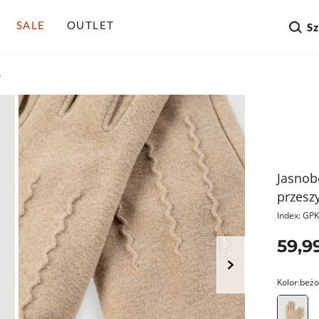
SALE
OUTLET
S
a
Jasnob
przesz
Index: G
59,99
Kolor:
beż