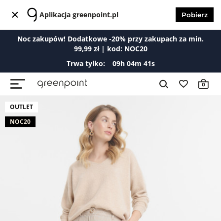
Aplikacja greenpoint.pl
Pobierz
Noc zakupów! Dodatkowe -20% przy zakupach za min.
99,99 zł | kod: NOC20
Trwa tylko:
09
h
04
m
40
s
0
OUTLET
NOC20