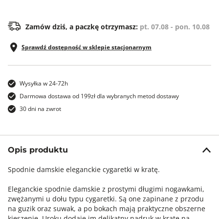
Zamów dziś, a paczkę otrzymasz:
pt. 07.08 - pon. 10.08
Sprawdź dostępność w sklepie stacjonarnym
Wysyłka w 24-72h
Darmowa dostawa od 199zł dla wybranych metod dostawy
30 dni na zwrot
Opis produktu
Spodnie damskie eleganckie cygaretki w kratę.
Eleganckie spodnie damskie z prostymi długimi nogawkami,
zwężanymi u dołu typu cygaretki. Są one zapinane z przodu
na guzik oraz suwak, a po bokach mają praktyczne obszerne
kieszenie. Uroku dodaje im delikatny nadruk w kratę na