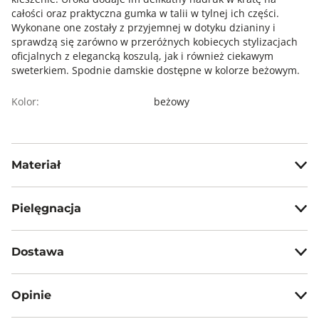
całości oraz praktyczna gumka w talii w tylnej ich części.
Wykonane one zostały z przyjemnej w dotyku dzianiny i
sprawdzą się zarówno w przeróżnych kobiecych stylizacjach
oficjalnych z elegancką koszulą, jak i również ciekawym
sweterkiem. Spodnie damskie dostępne w kolorze beżowym.
Kolor:
beżowy
Materiał
63% poliester, 34% wiskoza, 3% elastan
Pielęgnacja
Prać w temp. max 30°C
Dostawa
Nie wybielać, nie chlorować
Darmowa dostawa od 199zł dla wybranych metod dostawy.
Prasować w temp. max 110°C
Opinie
Nie czyścić chemicznie
GWARANTOWANA WYSYŁKA w 48 godzin.