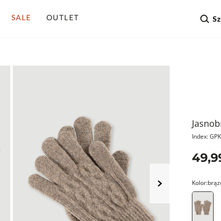
SALE
OUTLET
S
Jasnob
Index: G
49,9
Kolor:
brąz