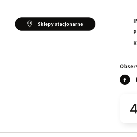
I
Sklepy stacjonarne
K
Obser
4