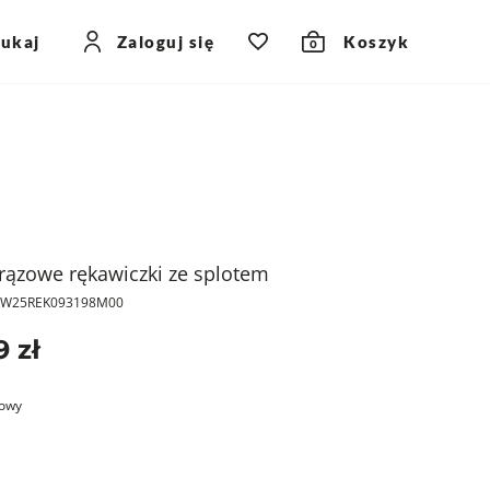
zukaj
Zaloguj się
Koszyk
0
rązowe rękawiczki ze splotem
PKW25REK093198M00
9 zł
owy