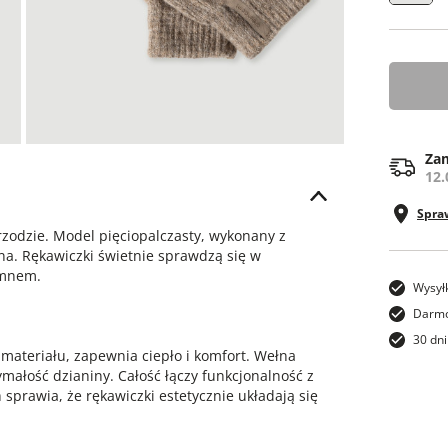
ONE SI
Zam
12.
Spra
zodzie. Model pięciopalczasty, wykonany z
łna. Rękawiczki świetnie sprawdzą się w
imnem.
Wysył
Darmo
30 dni
materiału, zapewnia ciepło i komfort. Wełna
małość dzianiny. Całość łączy funkcjonalność z
sprawia, że rękawiczki estetycznie układają się