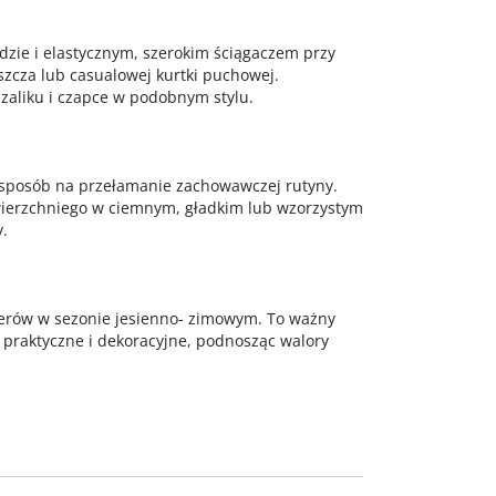
dzie i elastycznym, szerokim ściągaczem przy
szcza lub casualowej kurtki puchowej.
szaliku i czapce w podobnym stylu.
 sposób na przełamanie zachowawczej rutyny.
wierzchniego w ciemnym, gładkim lub wzorzystym
y.
cerów w sezonie jesienno- zimowym. To ważny
e praktyczne i dekoracyjne, podnosząc walory