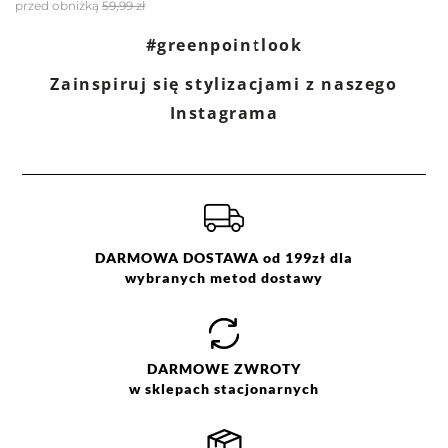
przed obniżką
59,99 zł
Filtry
Wyczyść
Szukaj
#greenpointlook
Zainspiruj się stylizacjami z naszego
Ocena
Size
Color
Instagrama
granatowy
36
38
niebieski
40
szary
42
44
46
DARMOWA DOSTAWA od 199zł dla
wybranych metod dostawy
DARMOWE
ZWROTY
w sklepach stacjonarnych