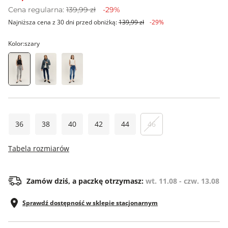
Cena regularna:
139,99 zł
-29%
Najniższa cena z 30 dni przed obniżką:
139,99 zł
-29%
Kolor:
szary
36
38
40
42
44
46
Tabela rozmiarów
Zamów dziś, a paczkę otrzymasz:
wt. 11.08 - czw. 13.08
Sprawdź dostępność w sklepie stacjonarnym