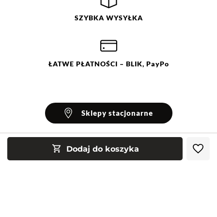
SZYBKA
WYSYŁKA
ŁATWE
PŁATNOŚCI
– BLIK, PayPo
Sklepy stacjonarne
Dodaj do koszyka
INFORMACJE
Blog Greenpoint
POMOC
O nas
Najczęściej zadawane pytania
KONTAKT
Klub Greenpoint
Sposoby płatności