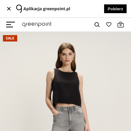
Aplikacja greenpoint.pl
Pobierz
0
SALE