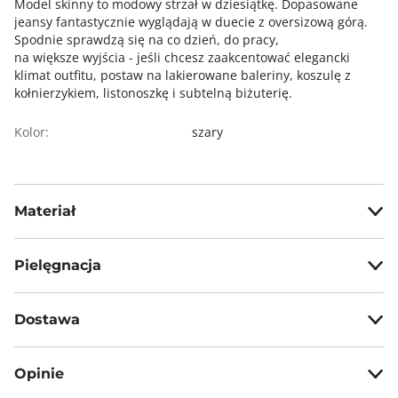
Model skinny to modowy strzał w dziesiątkę. Dopasowane
jeansy fantastycznie wyglądają w duecie z oversizową górą.
Spodnie sprawdzą się na co dzień, do pracy,
na większe wyjścia - jeśli chcesz zaakcentować elegancki
klimat outfitu, postaw na lakierowane baleriny, koszulę z
kołnierzykiem, listonoszkę i subtelną biżuterię.
Kolor:
szary
Materiał
98% bawełna, 2% elastan
Pielęgnacja
Prać z zachowaniem ostrożności w temp. max 30°C
Dostawa
Nie wybielać, nie chlorować
Darmowa dostawa od 199zł dla wybranych metod dostawy.
Prasować w temp. max 110°C
Opinie
Nie czyścić chemicznie
GWARANTOWANA WYSYŁKA w 48 godzin.