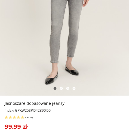
Jasnoszare dopasowane jeansy
Index: GPKW25SPJ042390J00
4.8
(
6
)
99,99 zł