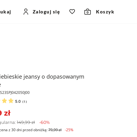
zukaj
Zaloguj się
Koszyk
0
iebieskie jeansy o dopasowanym
e
KS23SPJ042050J00
5.0
(
1
)
 zł
gularna:
149,99 zł
-60%
cena z 30 dni przed obniżką:
79,99 zł
-25%