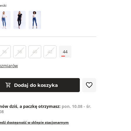
ieski
36
38
40
42
44
rozmiarów
Dodaj do koszyka
ów dziś, a paczkę otrzymasz:
pon. 10.08 - śr.
08
wdź dostępność w sklepie stacjonarnym