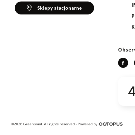
I
Sklepy stacjonarne
klientów
K
Wyczyść
Szukaj
Obser
4
©2026 Greenpoint. All rights reserved -
Powered by