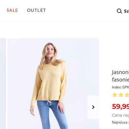
SALE
OUTLET
S
Jasnon
fasoni
Index: GP
59,99
Cena re
Najniższa 