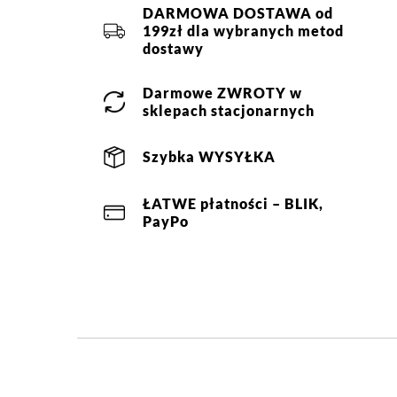
DARMOWA DOSTAWA od
199zł dla wybranych metod
Jak zbieramy opinie?
dostawy
Opinie 
Darmowe
ZWROTY
w
sklepach stacjonarnych
Filtry
Szybka
WYSYŁKA
Ocena
Size
Color
ŁATWE
płatności
– BLIK,
niebieski
34
szary
36
38
PayPo
40
42
44