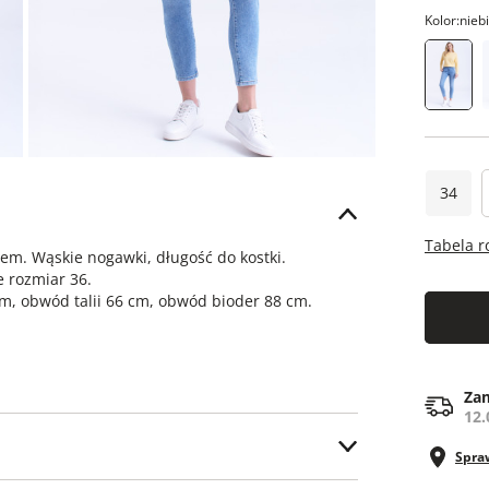
Kolor:
nieb
34
Tabela 
em. Wąskie nogawki, długość do kostki.
 rozmiar 36.
m, obwód talii 66 cm, obwód bioder 88 cm.
Zam
12.
Spra