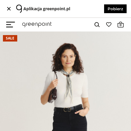
Aplikacja greenpoint.pl
Pobierz
0
SALE