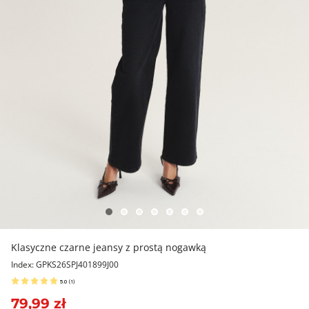
Klasyczne czarne jeansy z prostą nogawką
Index: GPKS26SPJ401899J00
5.0
(
1
)
79,99 zł