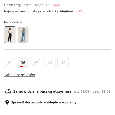
Cena regularna:
149,99 zł
-47%
Najniższa cena z 30 dni przed obniżką:
119,99 zł
-33%
Kolor:
czarny
34
36
38
40
42
Tabela rozmiarów
Zamów dziś, a paczkę otrzymasz:
wt. 11.08 - czw. 13.08
Sprawdź dostępność w sklepie stacjonarnym