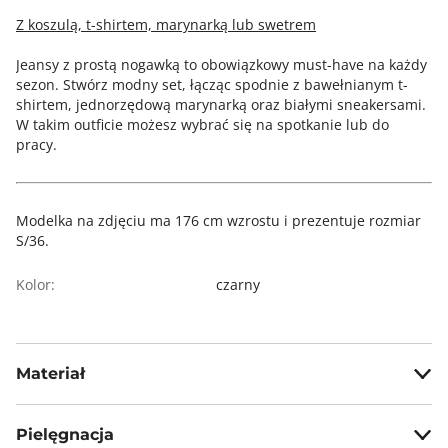
Z koszulą, t-shirtem, marynarką lub swetrem
Jeansy z prostą nogawką to obowiązkowy must-have na każdy
sezon. Stwórz modny set, łącząc spodnie z bawełnianym t-
shirtem, jednorzędową marynarką oraz białymi sneakersami.
W takim outficie możesz wybrać się na spotkanie lub do
pracy.
Modelka na zdjęciu ma 176 cm wzrostu i prezentuje rozmiar
S/36.
Kolor:
czarny
Materiał
98.5% bawełna, 1.5% elastan
Pielęgnacja