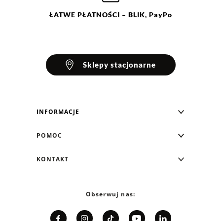
ŁATWE
PŁATNOŚCI
– BLIK, PayPo
Sklepy stacjonarne
INFORMACJE
Blog Greenpoint
POMOC
O nas
Najczęściej zadawane pytania
KONTAKT
Klub Greenpoint
Sposoby płatności
Formularz kontaktowy
Zamówienia indywidualne
PayPo - Kup teraz, zapłać za 30 dni
Telefon: 12 287 07 07
Obserwuj nas:
Franczyza
Formy i koszt dostawy
Pn. - pt.: 8:00 - 15:00
Współpraca