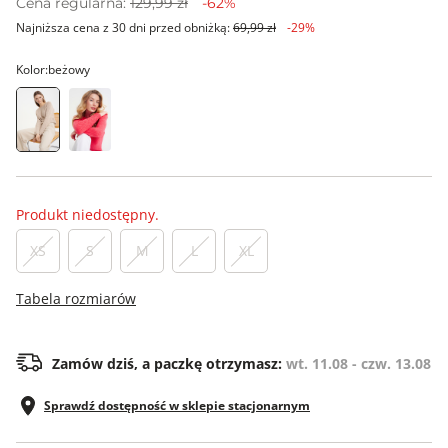
Cena regularna:
129,99 zł
-62%
Najniższa cena z 30 dni przed obniżką:
69,99 zł
-29%
Kolor:
beżowy
Produkt niedostępny.
XS
S
M
L
XL
Tabela rozmiarów
Zamów dziś, a paczkę otrzymasz:
wt. 11.08 - czw. 13.08
Sprawdź dostępność w sklepie stacjonarnym