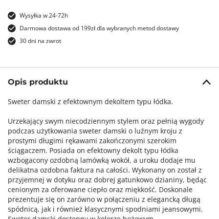
Wysyłka w 24-72h
Darmowa dostawa od 199zł dla wybranych metod dostawy
30 dni na zwrot
Opis produktu
Sweter damski z efektownym dekoltem typu łódka.
Urzekający swym niecodziennym stylem oraz pełnią wygody
podczas użytkowania sweter damski o luźnym kroju z
prostymi długimi rękawami zakończonymi szerokim
ściągaczem. Posiada on efektowny dekolt typu łódka
wzbogacony ozdobną lamówką wokół, a uroku dodaje mu
delikatna ozdobna faktura na całości. Wykonany on został z
przyjemnej w dotyku oraz dobrej gatunkowo dzianiny, będąc
cenionym za oferowane ciepło oraz miękkość. Doskonale
prezentuje się on zarówno w połączeniu z elegancką długą
spódnicą, jak i również klasycznymi spodniami jeansowymi.
Sweter damski dostępny w kolorze beżowym.