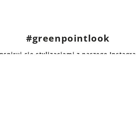
#greenpointlook
nspiruj się stylizacjami z naszego Instag
I
Sklepy stacjonarne
K