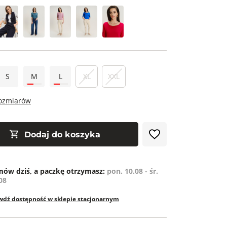
S
M
L
XL
XXL
rozmiarów
Dodaj do koszyka
ów dziś, a paczkę otrzymasz:
pon. 10.08 - śr.
08
wdź dostępność w sklepie stacjonarnym