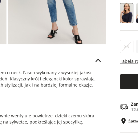
XS
Tabela 
em o-neck. Fason wykonany z wysokiej jakości
eń. Klasyczny krój i elegancki kolor sprawiają,
stylizacji, jak i na bardziej formalne okazje.
Zam
12.
ywnie wentyluje powietrze, dzięki czemu skóra
Spra
 na sylwetce, podkreślając jej specyfikę.