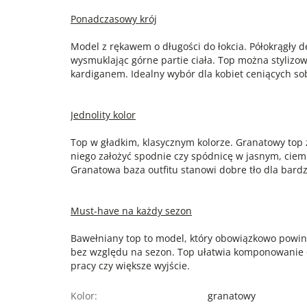
Ponadczasowy krój
Model z rękawem o długości do łokcia. Półokrągły de
wysmuklając górne partie ciała. Top można stylizow
kardiganem. Idealny wybór dla kobiet ceniących s
Jednolity kolor
Top w gładkim, klasycznym kolorze. Granatowy top z
niego założyć spodnie czy spódnicę w jasnym, cie
Granatowa baza outfitu stanowi dobre tło dla bardz
Must-have na każdy sezon
Bawełniany top to model, który obowiązkowo powini
bez względu na sezon. Top ułatwia komponowanie co
pracy czy większe wyjście.
Kolor:
granatowy