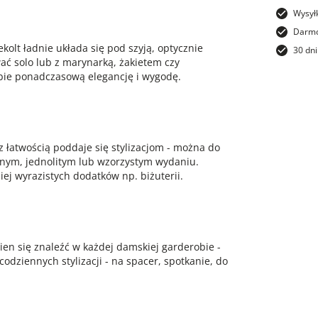
Wysył
Darmo
kolt ładnie układa się pod szyją, optycznie
30 dni
ać solo lub z marynarką, żakietem czy
obie ponadczasową elegancję i wygodę.
 łatwością poddaje się stylizacjom - można do
mnym, jednolitym lub wzorzystym wydaniu.
iej wyrazistych dodatków np. biżuterii.
en się znaleźć w każdej damskiej garderobie -
dziennych stylizacji - na spacer, spotkanie, do