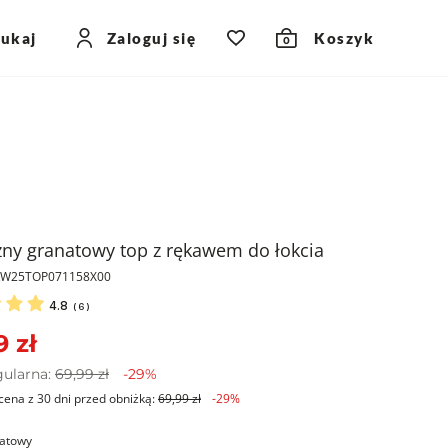
zukaj
Zaloguj się
Koszyk
0
zny granatowy top z rękawem do łokcia
PKW25TOP071158X00
4.8
(
6
)
9 zł
gularna:
69,99 zł
-29%
cena z 30 dni przed obniżką:
69,99 zł
-29%
atowy