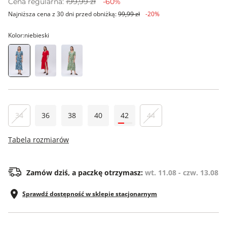
Cena regularna:
199,99 zł
-60%
Najniższa cena z 30 dni przed obniżką:
99,99 zł
-20%
Kolor:
niebieski
34
36
38
40
42
44
Tabela rozmiarów
Zamów dziś, a paczkę otrzymasz:
wt. 11.08 - czw. 13.08
Sprawdź dostępność w sklepie stacjonarnym