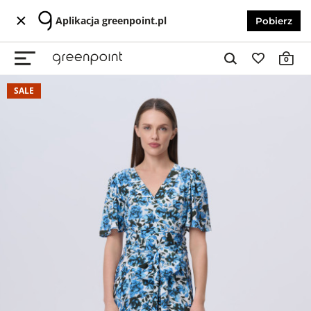
Aplikacja greenpoint.pl
Pobierz
0
SALE