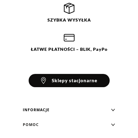
SZYBKA
WYSYŁKA
ŁATWE
PŁATNOŚCI
– BLIK, PayPo
Sklepy stacjonarne
INFORMACJE
Blog Greenpoint
POMOC
O nas
Najczęściej zadawane pytania