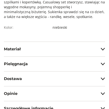
szpilkami i kopertówką. Casualowy set stworzysz, stawiając na
wygodne mokasyny, pojemną shopperkę i
minimalistyczną biżuterię. Sukienka sprawdzi się na co dzień,
a także na większe wyjścia - randkę, wesele, spotkanie.
Kolor:
niebieski
Materiał
85% wiskoza, 15% poliamid
Pielęgnacja
Prać z zachowaniem ostrożności w temp. max 30°C
Dostawa
Nie wybielać, nie chlorować
Darmowa dostawa od 199zł dla wybranych metod dostawy.
Prasować w temp. max 150°C
Opinie
Nie czyścić chemicznie
GWARANTOWANA WYSYŁKA w 48 godzin.
*95% zamówień realizujemy w 24 godziny.
Nie suszyć mechanicznie
Szczegółowe informacje