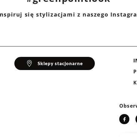
aptura
nspiruj się stylizacjami z naszego Instag
iester, 5% elastan
I
Sklepy stacjonarne
K
Obser