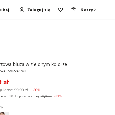
zukaj
Zaloguj się
Koszyk
0
towa bluza w zielonym kolorze
PKS24BZA022457X00
 zł
gularna:
99,99 zł
-60%
cena z 30 dni przed obniżką:
59,99 zł
-33%
ony