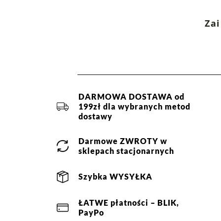
Kurier DPD -
13,90 zł
(1 dzień roboczy)
Kategoria:
Kolekcja
,
Bluzy
,
Bez k
Paczkomaty InPost -
15,90 zł
(1 dzień roboczych)
Kolor:
zielony
Zai
Rozmiar:
S
,
M
,
L
,
XL
,
2XL
Więcej informacji o dostawie
tutaj.
Skład:
54% wiskoza, 41% pol
DARMOWA DOSTAWA od
199zł dla wybranych metod
dostawy
Darmowe
ZWROTY
w
sklepach stacjonarnych
Szybka
WYSYŁKA
ŁATWE
płatności
– BLIK,
PayPo