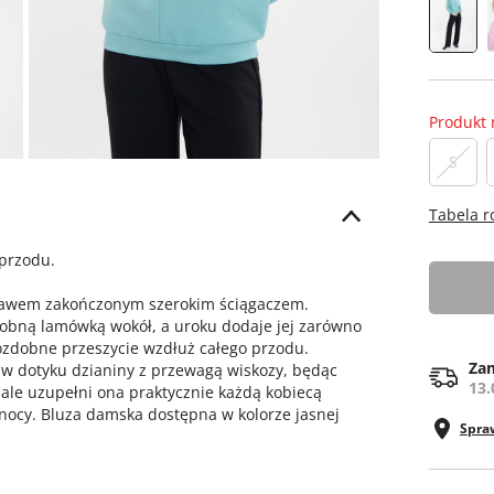
Produkt 
S
Tabela 
przodu.
ękawem zakończonym szerokim ściągaczem.
dobną lamówką wokół, a uroku dodaje jej zarówno
 ozdobne przeszycie wzdłuż całego przodu.
Zam
 w dotyku dzianiny z przewagą wiskozy, będąc
13.
ale uzupełni ona praktycznie każdą kobiecą
i nocy. Bluza damska dostępna w kolorze jasnej
Spra