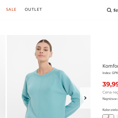
SALE
OUTLET
S
Komfor
Index: G
39,99
Cena re
Najniższa 
Kolor:
ziel