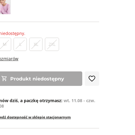
niedostępny.
M
L
XL
2XL
rozmiarów
Produkt niedostępny
ów dziś, a paczkę otrzymasz:
wt. 11.08 - czw.
08
wdź dostępność w sklepie stacjonarnym