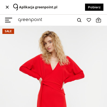
Aplikacja greenpoint.pl
Pobierz
0
SALE