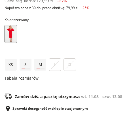
Cena regularna:
179,99 zł
-67%
Najniższa cena z 30 dni przed obniżką:
79,99 zł
-25%
Kolor:
czerwony
XS
S
M
L
XL
Tabela rozmiarów
Zamów dziś, a paczkę otrzymasz:
wt. 11.08 - czw. 13.08
Sprawdź dostępność w sklepie stacjonarnym