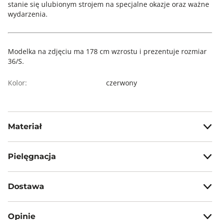
stanie się ulubionym strojem na specjalne okazje oraz ważne
wydarzenia.
Modelka na zdjęciu ma 178 cm wzrostu i prezentuje rozmiar
36/S.
Kolor:
czerwony
Materiał
62%wiskoza, 33%poliamid, 5%elastan
Pielęgnacja
Prasować w temp. max 110°C
Dostawa
Nie czyścić chemicznie
Darmowa dostawa od 199zł dla wybranych metod dostawy.
Nie suszyć mechanicznie
Opinie