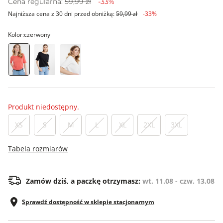
Cena regularna:
59,99 zł
-33%
Najniższa cena z 30 dni przed obniżką:
59,99 zł
-33%
Kolor:
czerwony
Produkt niedostępny.
XS
S
M
L
XL
2XL
3XL
Tabela rozmiarów
Zamów dziś, a paczkę otrzymasz:
wt. 11.08 - czw. 13.08
Sprawdź dostępność w sklepie stacjonarnym