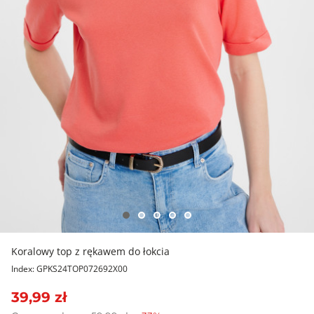
Koralowy top z rękawem do łokcia
Index: GPKS24TOP072692X00
39,99 zł