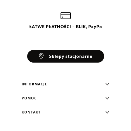
ŁATWE
PŁATNOŚCI
– BLIK, PayPo
Sklepy stacjonarne
INFORMACJE
Blog Greenpoint
POMOC
O nas
Najczęściej zadawane pytania
KONTAKT
Klub Greenpoint
Sposoby płatności
Formularz kontaktowy
Zamówienia indywidualne
PayPo - Kup teraz, zapłać za 30 dni