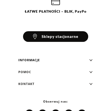
46
ŁATWE
PŁATNOŚCI
– BLIK, PayPo
Sklepy stacjonarne
INFORMACJE
Blog Greenpoint
POMOC
O nas
Najczęściej zadawane pytania
KONTAKT
Klub Greenpoint
Sposoby płatności
Formularz kontaktowy
Zamówienia indywidualne
PayPo - Kup teraz, zapłać za 30 dni
Telefon: 12 287 07 07
Obserwuj nas:
Franczyza
Formy i koszt dostawy
Pn. - pt.: 8:00 - 15:00