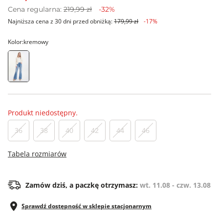
Cena regularna:
219,99 zł
-32%
Najniższa cena z 30 dni przed obniżką:
179,99 zł
-17%
Kolor:
kremowy
Produkt niedostępny.
36
38
40
42
44
46
Tabela rozmiarów
Zamów dziś, a paczkę otrzymasz:
wt. 11.08 - czw. 13.08
Sprawdź dostępność w sklepie stacjonarnym