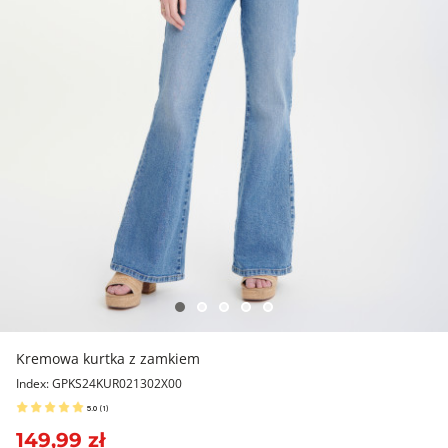
Kremowa kurtka z zamkiem
Index: GPKS24KUR021302X00
5.0
(
1
)
149,99 zł