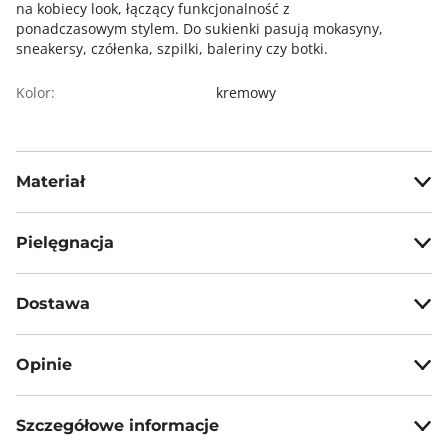
na kobiecy look, łączący funkcjonalność z
ponadczasowym stylem. Do sukienki pasują mokasyny,
sneakersy, czółenka, szpilki, baleriny czy botki.
Kolor:
kremowy
Materiał
51% poliester, 43% wiskoza, 6% elastan
Pielęgnacja
Prać oddzielnie z zachowaniem ostrożności w temp. max 30°C
Dostawa
Nie wybielać, nie chlorować
Darmowa dostawa od 199zł dla wybranych metod dostawy.
Opinie
Prasować w temp. max 110°C
GWARANTOWANA WYSYŁKA w 48 godzin.
Nie czyścić chemicznie
*95% zamówień realizujemy w 24 godziny.
Szczegółowe informacje
Nie suszyć mechanicznie
Metody dostawy: