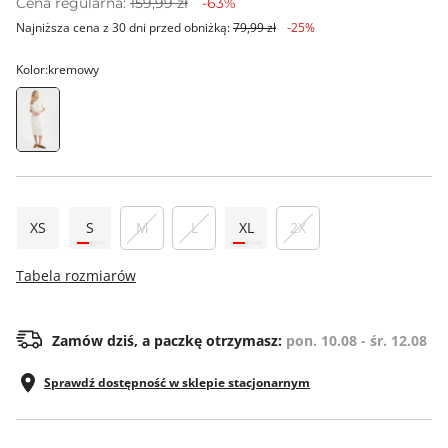
Cena regularna:
159,99 zł
-63%
Najniższa cena z 30 dni przed obniżką:
79,99 zł
-25%
Kolor:
kremowy
XS
S
M
L
XL
2X
Tabela rozmiarów
Zamów dziś, a paczkę otrzymasz:
pon. 10.08 - śr. 12.08
Sprawdź dostępność w sklepie stacjonarnym