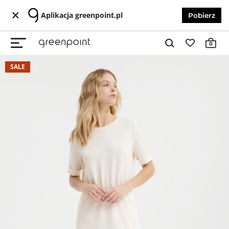
Aplikacja greenpoint.pl
Pobierz
0
SALE