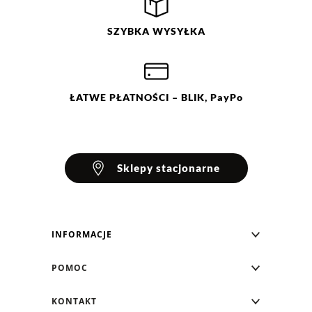
SZYBKA
WYSYŁKA
ŁATWE
PŁATNOŚCI
– BLIK, PayPo
Sklepy stacjonarne
INFORMACJE
Blog Greenpoint
POMOC
O nas
Najczęściej zadawane pytania
KONTAKT
Klub Greenpoint