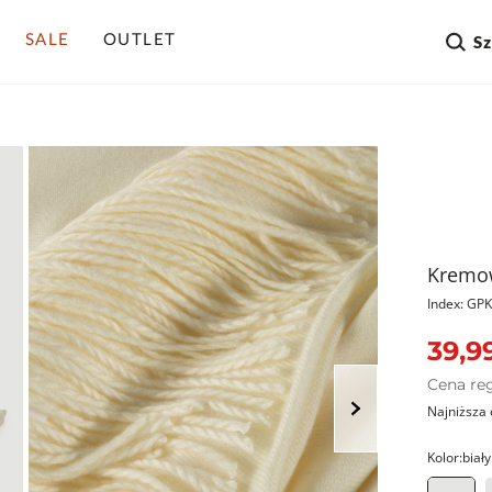
SALE
OUTLET
S
Kremow
Index: G
39,99
Cena re
Najniższa 
Kolor:
biały