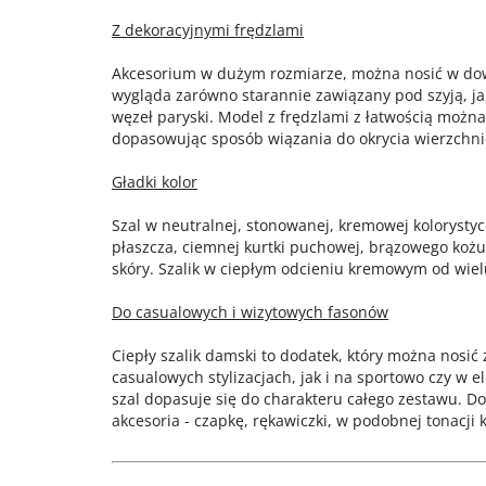
Z dekoracyjnymi frędzlami
Akcesorium w dużym rozmiarze, można nosić w dowo
wygląda zarówno starannie zawiązany pod szyją, ja
węzeł paryski. Model z frędzlami z łatwością możn
dopasowując sposób wiązania do okrycia wierzchnie
Gładki kolor
Szal w neutralnej, stonowanej, kremowej kolorysty
płaszcza, ciemnej kurtki puchowej, brązowego kożu
skóry. Szalik w ciepłym odcieniu kremowym od wie
Do casualowych i wizytowych fasonów
Ciepły szalik damski to dodatek, który można nosi
casualowych stylizacjach, jak i na sportowo czy w
szal dopasuje się do charakteru całego zestawu. D
akcesoria - czapkę, rękawiczki, w podobnej tonacji k