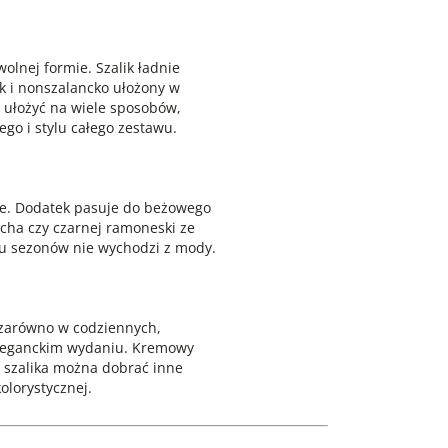
lnej formie. Szalik ładnie
k i nonszalancko ułożony w
a ułożyć na wiele sposobów,
go i stylu całego zestawu.
ce. Dodatek pasuje do beżowego
cha czy czarnej ramoneski ze
lu sezonów nie wychodzi z mody.
ć zarówno w codziennych,
 eleganckim wydaniu. Kremowy
o szalika można dobrać inne
olorystycznej.