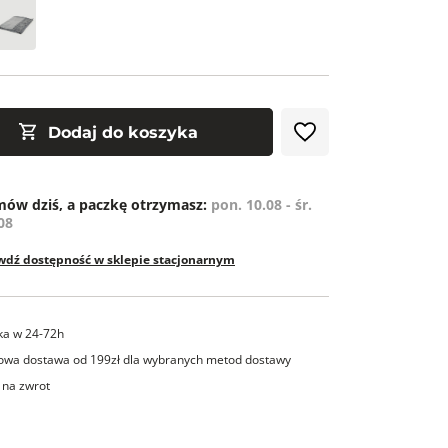
Dodaj do koszyka
ów dziś, a paczkę otrzymasz:
pon. 10.08 - śr.
08
wdź dostępność w sklepie stacjonarnym
ka w 24-72h
wa dostawa od 199zł dla wybranych metod dostawy
 na zwrot