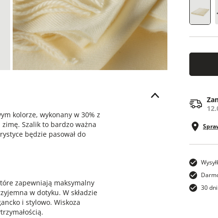
00
Zam
12.
wym kolorze, wykonany w 30% z
i zimę. Szalik to bardzo ważna
Spra
orystyce będzie pasował do
Wysył
Darmo
które zapewniają maksymalny
30 dni
rzyjemna w dotyku. W składzie
gancko i stylowo. Wiskoza
trzymałością.