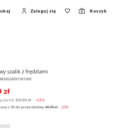
zukaj
Zaloguj się
Koszyk
0
y szalik z frędzlami
PKW24SZA091501X00
 zł
gularna:
69,99 zł
-43%
cena z 30 dni przed obniżką:
49,99 zł
-20%