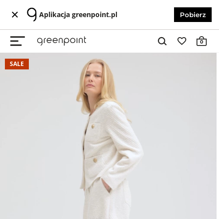
Aplikacja greenpoint.pl
Pobierz
0
SALE