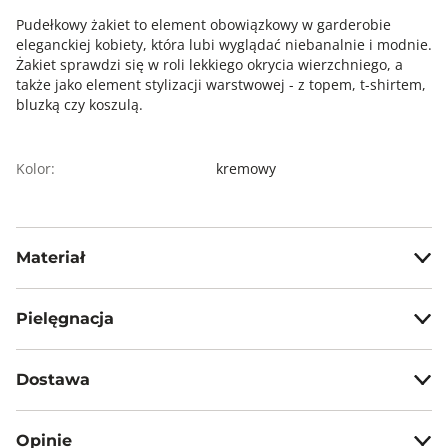
Pudełkowy żakiet to element obowiązkowy w garderobie
eleganckiej kobiety, która lubi wyglądać niebanalnie i modnie.
Żakiet sprawdzi się w roli lekkiego okrycia wierzchniego, a
także jako element stylizacji warstwowej - z topem, t-shirtem,
bluzką czy koszulą.
Kolor:
kremowy
Materiał
wierzch: 86% poliester, 6% rayon, 4% bawełna, 3% acetat, 1%
elastan, podszewka: 100% wiskoza
Pielęgnacja
Prać w temp. max 30°C - proces delikatny
Dostawa
Nie wybielać, nie chlorować
Darmowa dostawa od 199zł dla wybranych metod dostawy.
Prasować w temp. max 110°C przez inny materiał
Opinie