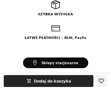
SZYBKA
WYSYŁKA
ŁATWE
PŁATNOŚCI
– BLIK, PayPo
Sklepy stacjonarne
Dodaj do koszyka
INFORMACJE
Blog Greenpoint
POMOC
O nas
Najczęściej zadawane pytania
KONTAKT