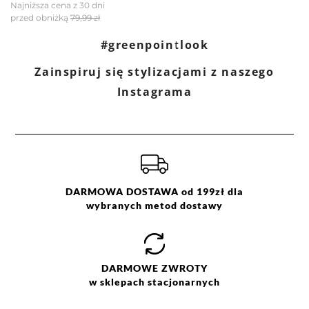
Najniższa cena z 30 dni
przed obniżką
79,99 zł
Filtry
Wyczyść
Szukaj
#greenpointlook
Zainspiruj się stylizacjami z naszego
Ocena
Size
Color
Instagrama
kremowy
36
38
40
42
44
46
DARMOWA DOSTAWA od 199zł dla
wybranych metod dostawy
DARMOWE
ZWROTY
w sklepach stacjonarnych