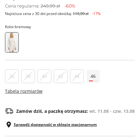
Cena regularna:
249,99 zł
-60%
Najniższa cena z 30 dni przed obniżką:
119,99 zł
-17%
Kolor:
kremowy
36
38
40
42
44
46
Tabela rozmiarów
Zamów dziś, a paczkę otrzymasz:
wt. 11.08 - czw. 13.08
Sprawdź dostępność w sklepie stacjonarnym