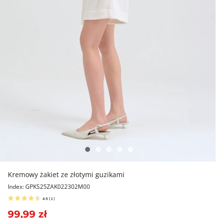
Kremowy żakiet ze złotymi guzikami
Index: GPKS25ZAK022302M00
4.5
(
2
)
99,99 zł