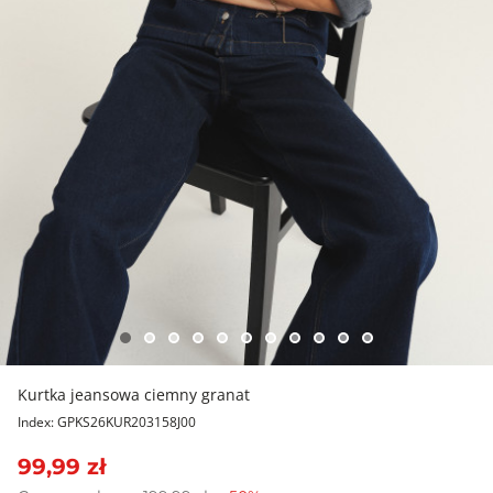
Kurtka jeansowa ciemny granat
Index: GPKS26KUR203158J00
99,99 zł