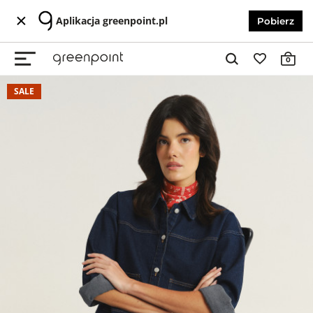
Aplikacja greenpoint.pl
Pobierz
0
SALE