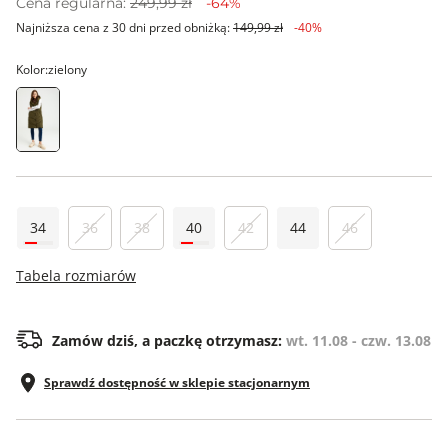
Cena regularna:
249,99 zł
-64%
Najniższa cena z 30 dni przed obniżką:
149,99 zł
-40%
Kolor:
zielony
34
36
38
40
42
44
46
Tabela rozmiarów
Zamów dziś, a paczkę otrzymasz:
wt. 11.08 - czw. 13.08
Sprawdź dostępność w sklepie stacjonarnym