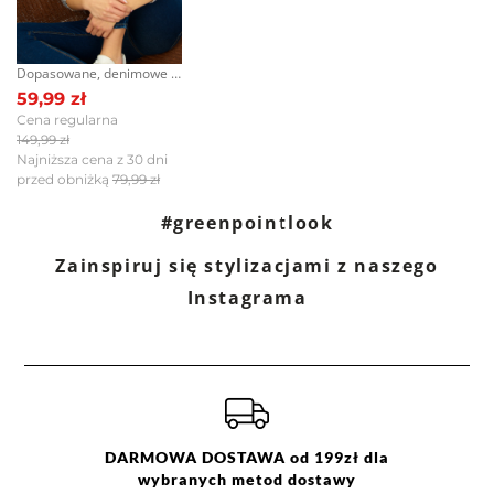
Skład:
100% poliester, wypełnienie:
100% poliester, podszewka:
100% poliester
Dopasowane, denimowe spodnie, granatowe
Nie prać na mokro. Nie
59,99 zł
wybielać. Czyścić chemicznie.
Cena regularna
Nie prasować. Nie suszyć
149,99 zł
mechanicznie.
Najniższa cena z 30 dni
przed obniżką
79,99 zł
#greenpointlook
Zainspiruj się stylizacjami z naszego
Instagrama
DARMOWA DOSTAWA od 199zł dla
wybranych metod dostawy