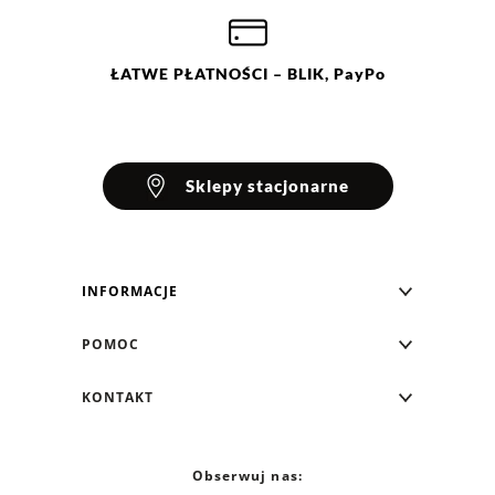
ŁATWE
PŁATNOŚCI
– BLIK, PayPo
Sklepy stacjonarne
INFORMACJE
Blog Greenpoint
POMOC
O nas
Najczęściej zadawane pytania
KONTAKT
Klub Greenpoint
Sposoby płatności
Formularz kontaktowy
Zamówienia indywidualne
PayPo - Kup teraz, zapłać za 30 dni
Telefon: 12 287 07 07
Obserwuj nas:
Franczyza