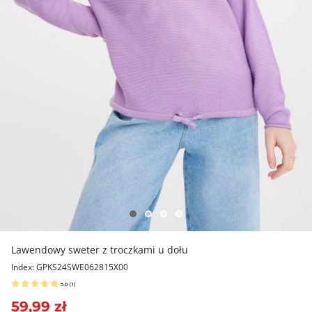
Lawendowy sweter z troczkami u dołu
Index: GPKS24SWE062815X00
5.0
(
1
)
59,99 zł