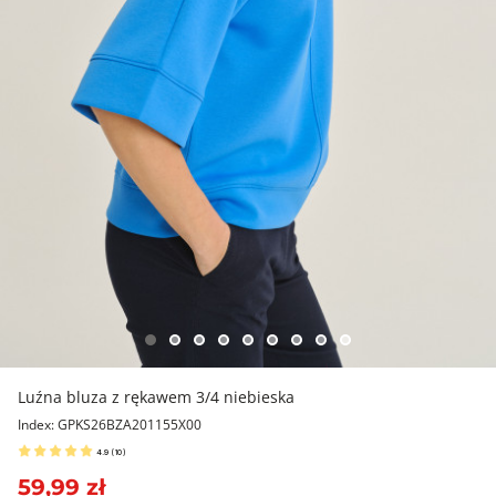
Luźna bluza z rękawem 3/4 niebieska
Index: GPKS26BZA201155X00
4.9
(
10
)
59,99 zł