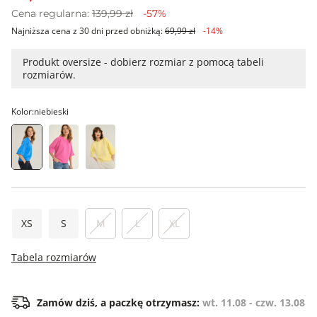
Cena regularna:
139,99 zł
-57%
Najniższa cena z 30 dni przed obniżką:
69,99 zł
-14%
Produkt oversize - dobierz rozmiar z pomocą tabeli
rozmiarów.
Kolor:
niebieski
XS
S
M
L
XL
Tabela rozmiarów
Zamów dziś, a paczkę otrzymasz:
wt. 11.08 - czw. 13.08