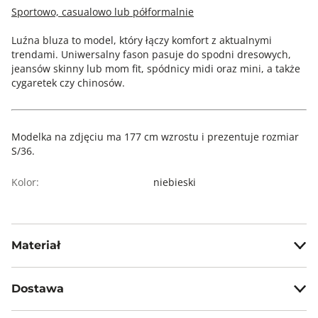
Sportowo, casualowo lub półformalnie
Luźna bluza to model, który łączy komfort z aktualnymi
trendami. Uniwersalny fason pasuje do spodni dresowych,
jeansów skinny lub mom fit, spódnicy midi oraz mini, a także
cygaretek czy chinosów.
Modelka na zdjęciu ma 177 cm wzrostu i prezentuje rozmiar
S/36.
Kolor:
niebieski
Materiał
78% poliester, 15% wiskoza, 7% elastan
Dostawa
Darmowa dostawa od 199zł dla wybranych metod dostawy.