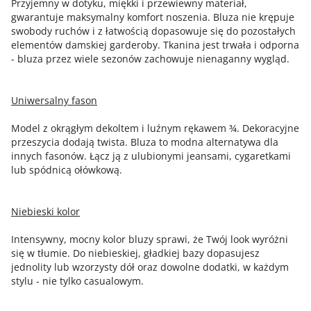
Przyjemny w dotyku, miękki i przewiewny materiał,
gwarantuje maksymalny komfort noszenia. Bluza nie krępuje
swobody ruchów i z łatwością dopasowuje się do pozostałych
elementów damskiej garderoby. Tkanina jest trwała i odporna
- bluza przez wiele sezonów zachowuje nienaganny wygląd.
Uniwersalny fason
Model z okrągłym dekoltem i luźnym rękawem ¾. Dekoracyjne
przeszycia dodają twista. Bluza to modna alternatywa dla
innych fasonów. Łącz ją z ulubionymi jeansami, cygaretkami
lub spódnicą ołówkową.
Niebieski kolor
Intensywny, mocny kolor bluzy sprawi, że Twój look wyróżni
się w tłumie. Do niebieskiej, gładkiej bazy dopasujesz
jednolity lub wzorzysty dół oraz dowolne dodatki, w każdym
stylu - nie tylko casualowym.