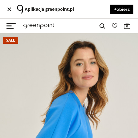
Aplikacja greenpoint.pl
Pobierz
0
SALE