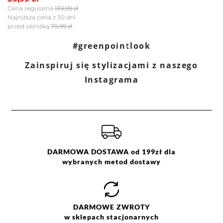
Cena regularna
139,99 zł
Najniższa cena z 30 dni
przed obniżką
79,99 zł
Filtry
Wyczyść
Szukaj
#greenpointlook
Zainspiruj się stylizacjami z naszego
Ocena
Size
Color
Instagrama
niebieski
XS
różowy
S
żółty
M
L
XL
DARMOWA DOSTAWA od 199zł dla
wybranych metod dostawy
DARMOWE
ZWROTY
w sklepach stacjonarnych