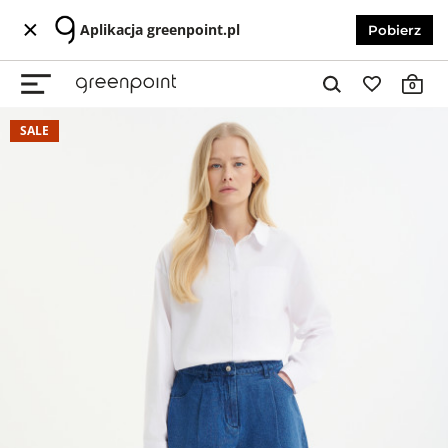
Aplikacja greenpoint.pl
Pobierz
0
SALE