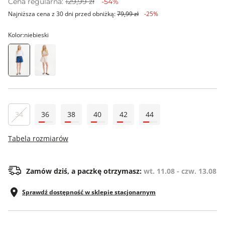
Cena regularna:
129,99 zł
-54%
Najniższa cena z 30 dni przed obniżką:
79,99 zł
-25%
Kolor:
niebieski
34
36
38
40
42
44
Tabela rozmiarów
Zamów dziś, a paczkę otrzymasz:
wt. 11.08 - czw. 13.08
Sprawdź dostępność w sklepie stacjonarnym