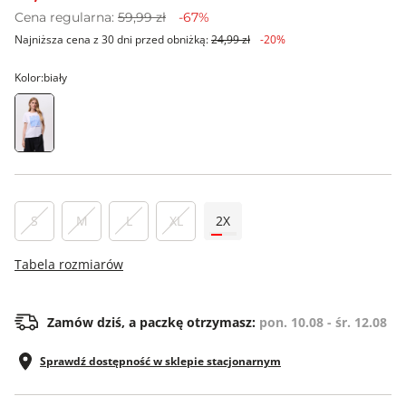
Cena regularna:
59,99 zł
-67%
Najniższa cena z 30 dni przed obniżką:
24,99 zł
-20%
Kolor:
biały
S
M
L
XL
2X
Tabela rozmiarów
Zamów dziś, a paczkę otrzymasz:
pon. 10.08 - śr. 12.08
Sprawdź dostępność w sklepie stacjonarnym