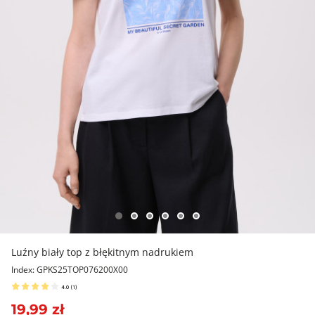
Luźny biały top z błękitnym nadrukiem
Index: GPKS25TOP076200X00
4.0
(
1
)
19,99 zł