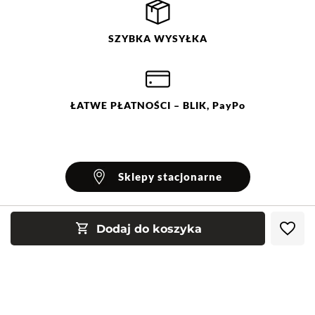
SZYBKA
WYSYŁKA
ŁATWE
PŁATNOŚCI
– BLIK, PayPo
Sklepy stacjonarne
Dodaj do koszyka
INFORMACJE
Blog Greenpoint
POMOC
O nas
Najczęściej zadawane pytania
KONTAKT