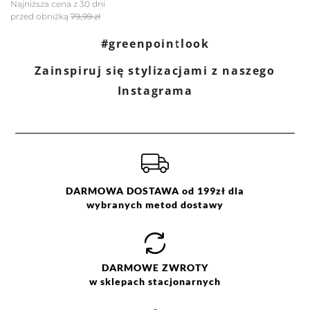
Najniższa cena z 30 dni
przed obniżką
79,99 zł
Filtry
Wyczyść
Szukaj
#greenpointlook
Zainspiruj się stylizacjami z naszego
Ocena
Size
Color
Instagrama
biały
2X
L
M
S
XL
DARMOWA DOSTAWA od 199zł dla
wybranych metod dostawy
DARMOWE
ZWROTY
w sklepach stacjonarnych