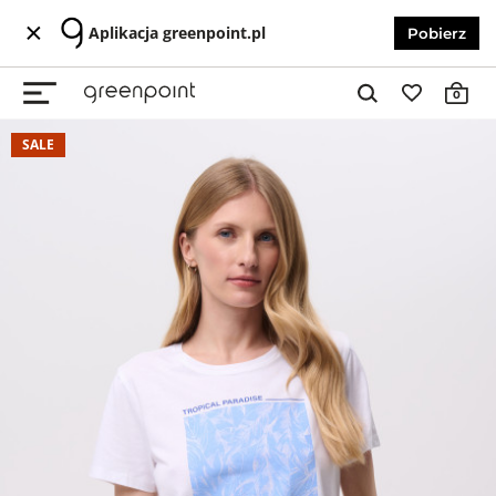
Aplikacja greenpoint.pl
Pobierz
0
SALE