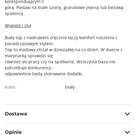
korespondującym z
górą. Postaw na białe szorty, granatowe jeansy lub beżową
spódnicę.
Wygoda i styl
Biały top z nadrukiem zręcznie łączy komfort noszenia z
ponadczasowym stylem.
Top to modowy strzał w dziesiątkę na co dzień. W duecie z
marynarką sprawdzi się
również do pracy czy na spotkanie. Wzorzysta baza nie
potrzebuje konkurencji -
odpowiednie będą stonowane dodatki.
Kolor:
biały
Dostawa
Darmowa dostawa od 199zł dla wybranych metod dostawy.
Opinie