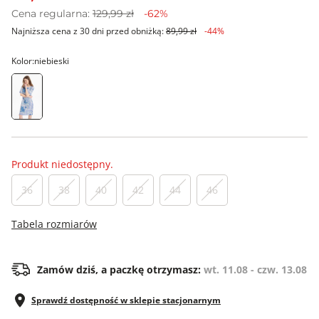
Cena regularna:
129,99 zł
-62%
Najniższa cena z 30 dni przed obniżką:
89,99 zł
-44%
Kolor:
niebieski
Produkt niedostępny.
36
38
40
42
44
46
Tabela rozmiarów
Zamów dziś, a paczkę otrzymasz:
wt. 11.08 - czw. 13.08
Sprawdź dostępność w sklepie stacjonarnym