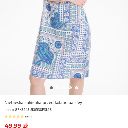
Niebieska sukienka przed kolano paisley
Index: GPKS24SUK0538PSL13
5.0
(
4
)
49,99 zł