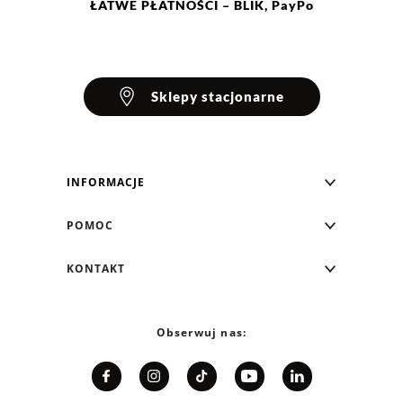
ŁATWE
PŁATNOŚCI
– BLIK, PayPo
Sklepy stacjonarne
INFORMACJE
Blog Greenpoint
POMOC
O nas
Najczęściej zadawane pytania
KONTAKT
Klub Greenpoint
Sposoby płatności
Formularz kontaktowy
Zamówienia indywidualne
PayPo - Kup teraz, zapłać za 30 dni
Telefon: 12 287 07 07
Obserwuj nas:
Franczyza
Formy i koszt dostawy
Pn. - pt.: 8:00 - 15:00
Współpraca
Zwrot/Wymiana
Relacje inwestorskie