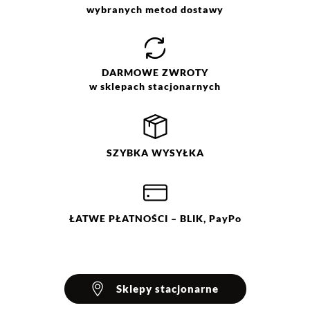
wybranych metod dostawy
Jak zbieramy opinie?
Opinie klientów
DARMOWE
ZWROTY
w sklepach stacjonarnych
Filtry
Wyczyść
Szukaj
Ocena
Size
Color
SZYBKA
WYSYŁKA
kremowy
34
niebieski
36
różowy
38
40
42
44
ŁATWE
PŁATNOŚCI
– BLIK, PayPo
Sklepy stacjonarne