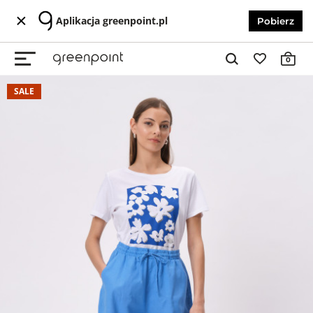
Aplikacja greenpoint.pl
Pobierz
0
SALE