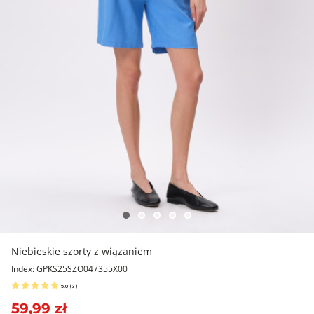
Niebieskie szorty z wiązaniem
Index: GPKS25SZO047355X00
5.0
(
3
)
59,99 zł