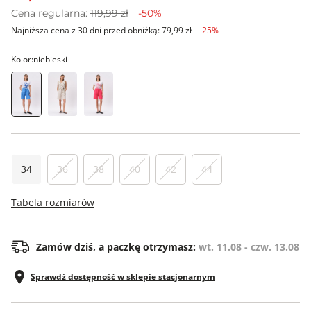
Cena regularna:
119,99 zł
-50%
Najniższa cena z 30 dni przed obniżką:
79,99 zł
-25%
Kolor:
niebieski
34
36
38
40
42
44
Tabela rozmiarów
Zamów dziś, a paczkę otrzymasz:
wt. 11.08 - czw. 13.08
Sprawdź dostępność w sklepie stacjonarnym