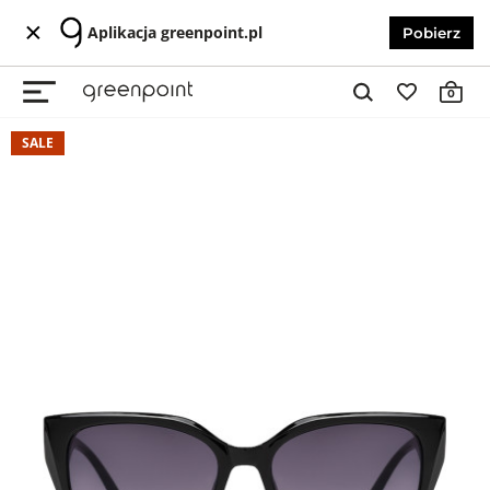
Aplikacja greenpoint.pl
Pobierz
0
SALE