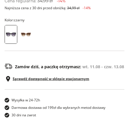
Cena regularna:
34,99 zł
-14%
Najniższa cena z 30 dni przed obniżką:
34,99 zł
-14%
Kolor:
czarny
ONE SIZE
Zamów dziś, a paczkę otrzymasz:
wt. 11.08 - czw. 13.08
Sprawdź dostępność w sklepie stacjonarnym
Wysyłka w 24-72h
Darmowa dostawa od 199zł dla wybranych metod dostawy
30 dni na zwrot