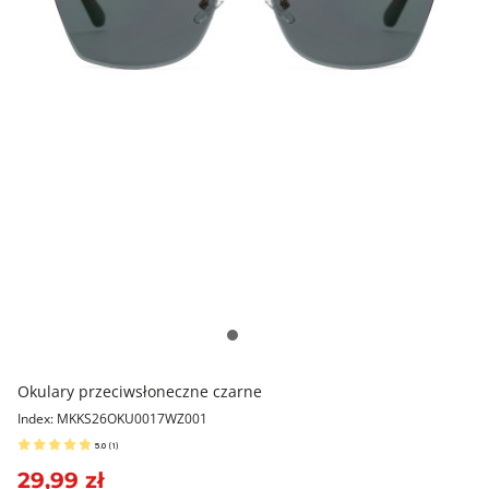
Okulary przeciwsłoneczne czarne
Index: MKKS26OKU0017WZ001
5.0
(
1
)
29,99 zł