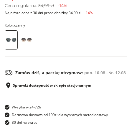
Cena regularna:
34,99 zł
-14%
Najniższa cena z 30 dni przed obniżką:
34,99 zł
-14%
Kolor:
czarny
ONE SIZE
Zamów dziś, a paczkę otrzymasz:
pon. 10.08 - śr. 12.08
Sprawdź dostępność w sklepie stacjonarnym
Wysyłka w 24-72h
Darmowa dostawa od 199zł dla wybranych metod dostawy
30 dni na zwrot