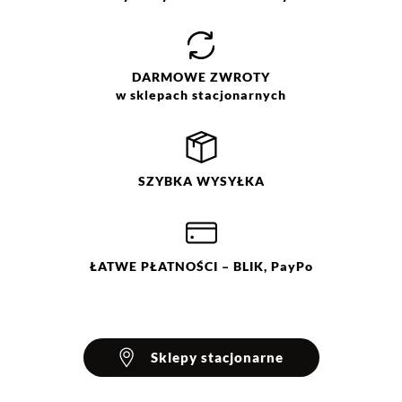
Jak zbieramy opinie?
Opinie klientów
DARMOWE
ZWROTY
w sklepach stacjonarnych
Filtry
Wyczyść
Szukaj
Ocena
Size
Color
SZYBKA
WYSYŁKA
ONE SIZE
brązowy
czarny
ŁATWE
PŁATNOŚCI
– BLIK, PayPo
Sklepy stacjonarne