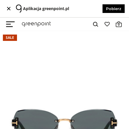
Aplikacja greenpoint.pl
Pobierz
0
SALE