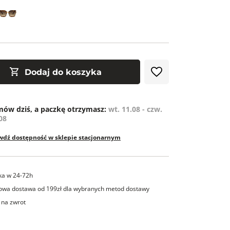
ZE
Dodaj do koszyka
ów dziś, a paczkę otrzymasz:
wt. 11.08 - czw.
08
wdź dostępność w sklepie stacjonarnym
ka w 24-72h
wa dostawa od 199zł dla wybranych metod dostawy
 na zwrot