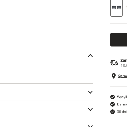
ONE SI
Zam
13.
Spra
Wysył
ostawy.
Darmo
30 dni