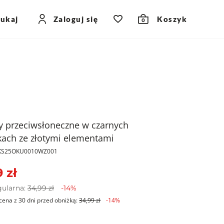
zukaj
Zaloguj się
Koszyk
0
y przeciwsłoneczne w czarnych
ach ze złotymi elementami
KKS25OKU0010WZ001
 zł
gularna:
34,99 zł
-14%
cena z 30 dni przed obniżką:
34,99 zł
-14%