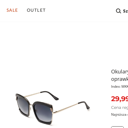
SALE
OUTLET
S
Okular
oprawk
Index: M
29,99
Cena re
Najniższa 