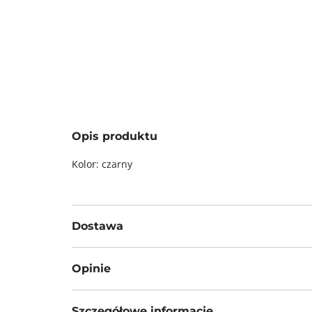
Opis produktu
Kolor: czarny
Dostawa
Darmowa dostawa od 199zł dla wybranych metod d
Opinie
GWARANTOWANA WYSYŁKA w 48 godzin.
*95% zamówień realizujemy w 24 godziny.
Szczegółowe informacje