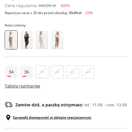
Cena regularna:
149,99 zł
-60%
Najniższa cena z 30 dni przed obniżką:
79,99 zł
-25%
Kolor:
zielony
34
36
38
40
42
44
Tabela rozmiarów
Zamów dziś, a paczkę otrzymasz:
wt. 11.08 - czw. 13.08
Sprawdź dostępność w sklepie stacjonarnym