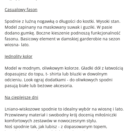
Casualowy fason
Spodnie z luźną nogawką o długości do kostki. Wysoki stan.
Model zapinany na maskowany suwak i guziki. W pasie
dodano gumkę. Boczne kieszenie podnoszą funkcjonalność
fasonu. Basicowy element w damskiej garderobie na sezon
wiosna- lato.
Jednolity kolor
Model w modnym, oliwkowym kolorze. Gładki dół z łatwością
dopasujesz do topu, t- shirta lub bluzki w dowolnym
odcieniu. Look ograj dodatkami - do oliwkowych spodni
pasują białe lub beżowe akcesoria.
Na cieplejsze dni
Lniano-wiskozowe spodnie to idealny wybór na wiosnę i lato.
Przewiewny materiał i swobodny krój docenią miłośniczki
komfortowych zestawów w nowoczesnym stylu.
Noś spodnie tak, jak lubisz - z dopasowanym topem,