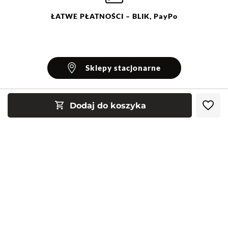
ŁATWE
PŁATNOŚCI
– BLIK, PayPo
Sklepy stacjonarne
Dodaj do koszyka
INFORMACJE
Blog Greenpoint
POMOC
O nas
Najczęściej zadawane pytania
KONTAKT
Klub Greenpoint
Sposoby płatności
Formularz kontaktowy
Zamówienia indywidualne
PayPo - Kup teraz, zapłać za 30 dni
Telefon: 12 287 07 07
Obserwuj nas:
Franczyza
Formy i koszt dostawy
Pn. - pt.: 8:00 - 15:00
Współpraca