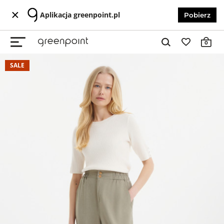
Aplikacja greenpoint.pl
Pobierz
0
SALE