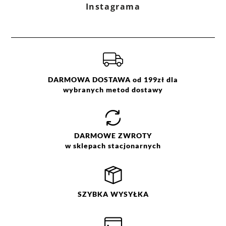
Instagrama
brązowy
34
czarny
36
szary
38
zielony
40
42
44
DARMOWA DOSTAWA od 199zł dla
wybranych metod dostawy
DARMOWE
ZWROTY
w sklepach stacjonarnych
SZYBKA
WYSYŁKA