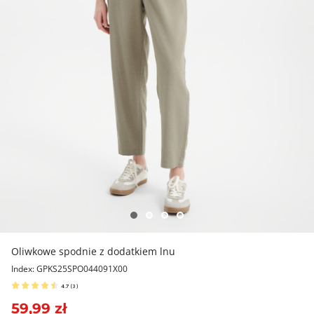
Oliwkowe spodnie z dodatkiem lnu
Index: GPKS25SPO044091X00
4.7
(
3
)
59,99 zł