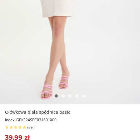
Ołówkowa biała spódnica basic
Index: GPKS24SPC031801X00
5.0
(
4
)
39,99 zł