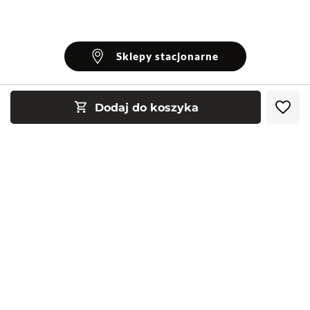
Sklepy stacjonarne
Dodaj do koszyka
INFORMACJE
Blog Greenpoint
POMOC
O nas
Najczęściej zadawane pytania
KONTAKT
Klub Greenpoint
Sposoby płatności
Formularz kontaktowy
Zamówienia indywidualne
PayPo - Kup teraz, zapłać za 30 dni
Telefon: 12 287 07 07
Obserwuj nas:
Franczyza
Formy i koszt dostawy
Pn. - pt.: 8:00 - 15:00
Współpraca
Zwrot/Wymiana
Relacje inwestorskie
Kariera
Jak dobrać rozmiar?