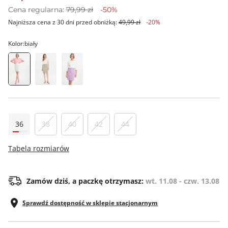
Cena regularna:
79,99 zł
-50%
Najniższa cena z 30 dni przed obniżką:
49,99 zł
-20%
Kolor:
biały
36
38
40
42
44
Tabela rozmiarów
Zamów dziś, a paczkę otrzymasz:
wt. 11.08 - czw. 13.08
Sprawdź dostępność w sklepie stacjonarnym