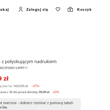
zukaj
Zaloguj się
Koszyk
0
 z połyskującym nadrukiem
PKW23PZM0124PRT11
 zł
gularna:
149,99 zł
-47%
cena z 30 dni przed obniżką:
99,99 zł
-20%
t oversize - dobierz rozmiar z pomocą tabeli
arów.