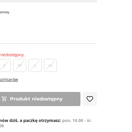
atowy
niedostępny.
S
M
L
XL
rozmiarów
Produkt niedostępny
ów dziś, a paczkę otrzymasz:
pon. 10.08 - śr.
08