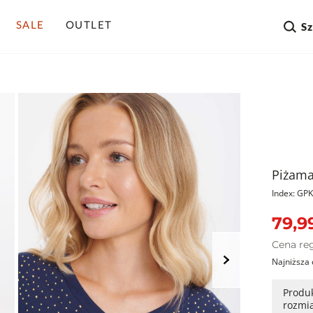
SALE
OUTLET
S
Piżama
Index: G
79,99
Cena re
Najniższa 
Produk
rozmi