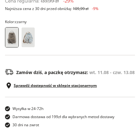
Cena regularna:
139,99 zł
-29%
Najniższa cena z 30 dni przed obniżką:
109,99 zł
-9%
Kolor:
czarny
os
Zamów dziś, a paczkę otrzymasz:
wt. 11.08 - czw. 13.08
Sprawdź dostępność w sklepie stacjonarnym
Wysyłka w 24-72h
Darmowa dostawa od 199zł dla wybranych metod dostawy
30 dni na zwrot