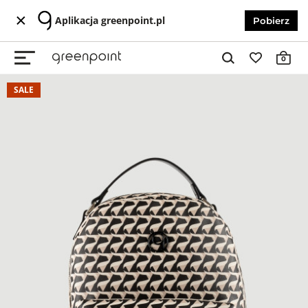
Aplikacja greenpoint.pl
Pobierz
0
SALE