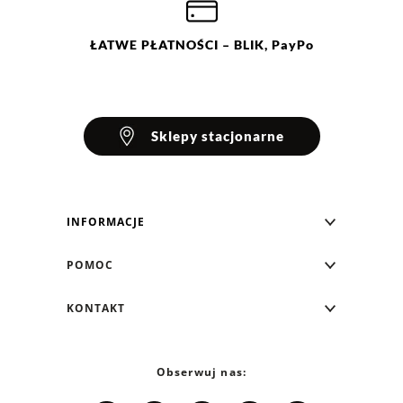
ŁATWE
PŁATNOŚCI
– BLIK, PayPo
Sklepy stacjonarne
INFORMACJE
Blog Greenpoint
POMOC
O nas
Najczęściej zadawane pytania
KONTAKT
Klub Greenpoint
Sposoby płatności
Formularz kontaktowy
Zamówienia indywidualne
PayPo - Kup teraz, zapłać za 30 dni
Telefon: 12 287 07 07
Obserwuj nas:
Franczyza
Formy i koszt dostawy