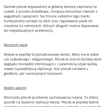
Damski plecak wyposażony w główną komorę zapinaną na
suwak. Z przodu dodatkowa, mniejsza kieszonka również z
wygodnym zapięciem. Na froncie subtelne logo marki.
Funkcjonalny uchwyt na dłoń oraz regulowane paski do
noszenia na ramionach, których długość można dopasować
do indywidualnych preferencji.
Wyrazisty wzór
Motyw w pepitkę to ponadczasowy deseń, który ma w sobie
coś szykownego i eleganckiego. Plecak w czarno-beżowy wzór
wygląda niezwykle interesująco i z pewnością ożywi każdą,
nawet najzwyklejszą stylizację. Noś plecak zarówno z
gładkimi, jak i wzorzystymi fasonami.
Modny akcent
Wzorzysty plecak przełamie zachowawczą rutynę. To dobry
sposób na dodanie stylizacji twista. Plecak w pepitkę ładnie
prezentuje się w towarzystwie czarnej sukienki, casualowych