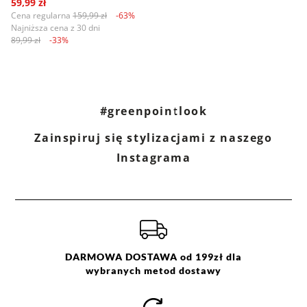
59,99 zł
Cena regularna
159,99 zł
-63%
Najniższa cena z 30 dni
89,99 zł
-33%
#greenpointlook
Zainspiruj się stylizacjami z naszego
Instagrama
DARMOWA DOSTAWA od 199zł dla
wybranych metod dostawy