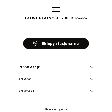
M
L
XL
XXL
ŁATWE
PŁATNOŚCI
– BLIK, PayPo
Sklepy stacjonarne
INFORMACJE
Blog Greenpoint
POMOC
O nas
Najczęściej zadawane pytania
KONTAKT
Klub Greenpoint
Sposoby płatności
Formularz kontaktowy
Zamówienia indywidualne
PayPo - Kup teraz, zapłać za 30 dni
Telefon: 12 287 07 07
Obserwuj nas:
Franczyza