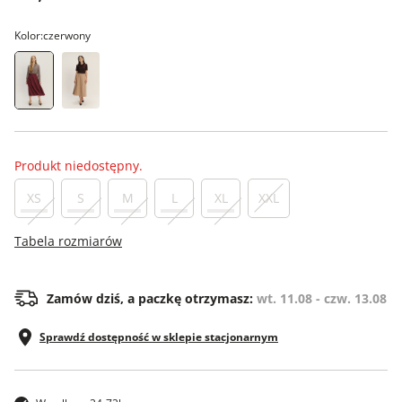
Kolor:
czerwony
Produkt niedostępny.
XS
S
M
L
XL
XXL
Tabela rozmiarów
Zamów dziś, a paczkę otrzymasz:
wt. 11.08 - czw. 13.08
Sprawdź dostępność w sklepie stacjonarnym