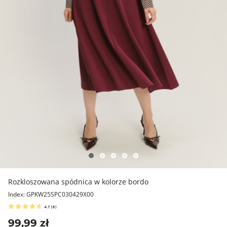
Rozkloszowana spódnica w kolorze bordo
Index: GPKW25SPC030429X00
4.7
(
6
)
99,99 zł