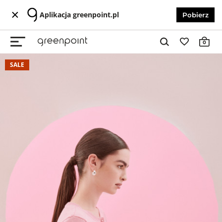
Aplikacja greenpoint.pl
Pobierz
0
SALE