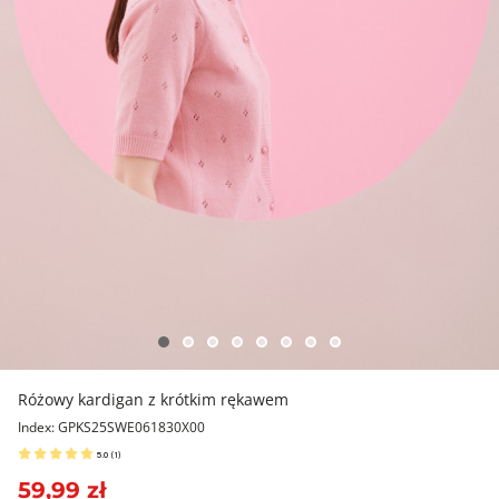
Różowy kardigan z krótkim rękawem
Index: GPKS25SWE061830X00
5.0
(
1
)
59,99 zł