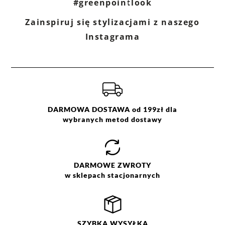
#greenpointlook
Zainspiruj się stylizacjami z naszego
Ocena
Size
Color
Instagrama
różowy
XS
S
M
L
XL
DARMOWA DOSTAWA od 199zł dla
wybranych metod dostawy
DARMOWE
ZWROTY
w sklepach stacjonarnych
SZYBKA
WYSYŁKA