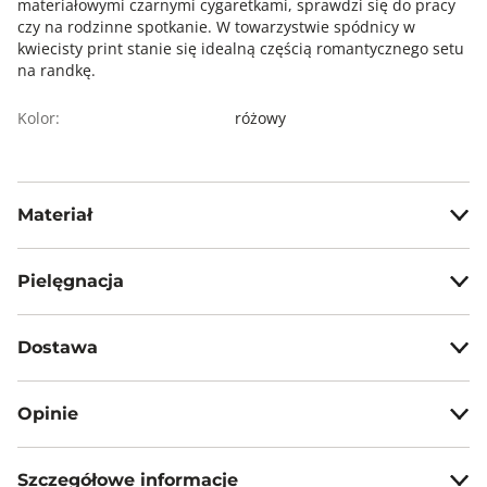
materiałowymi czarnymi cygaretkami, sprawdzi się do pracy
czy na rodzinne spotkanie. W towarzystwie spódnicy w
kwiecisty print stanie się idealną częścią romantycznego setu
na randkę.
Kolor:
różowy
Materiał
100% bawełna
Pielęgnacja
Prać ręcznie w temp. max 30°C
Dostawa
Nie wybielać, nie chlorować
Darmowa dostawa od 199zł dla wybranych metod dostawy.
Nie prasować
Opinie
GWARANTOWANA WYSYŁKA w 48 godzin.
Nie czyścić chemicznie
*95% zamówień realizujemy w 24 godziny.
Szczegółowe informacje