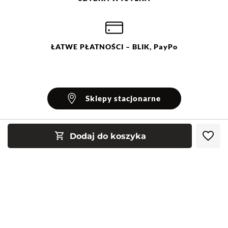
ŁATWE
PŁATNOŚCI
– BLIK, PayPo
Sklepy stacjonarne
Dodaj do koszyka
INFORMACJE
Blog Greenpoint
POMOC
O nas
Najczęściej zadawane pytania
KONTAKT
Klub Greenpoint
Sposoby płatności
Formularz kontaktowy
Zamówienia indywidualne
PayPo - Kup teraz, zapłać za 30 dni