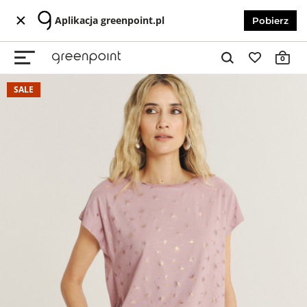
Aplikacja greenpoint.pl
Pobierz
0
SALE