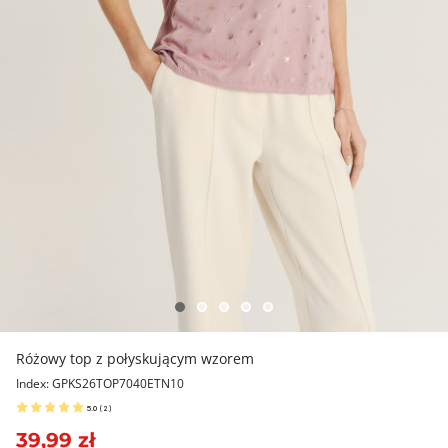
Różowy top z połyskującym wzorem
Index: GPKS26TOP7040ETN10
5.0
(
2
)
39,99 zł