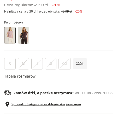
Cena regularna:
49,99 zł
-20%
Najniższa cena z 30 dni przed obniżką:
49,99 zł
-20%
Kolor:
różowy
S
M
.L
XL
XXL
XXXL
Tabela rozmiarów
Zamów dziś, a paczkę otrzymasz:
wt. 11.08 - czw. 13.08
Sprawdź dostępność w sklepie stacjonarnym