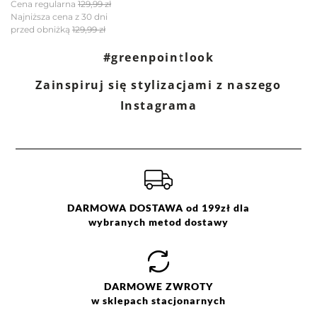
Cena regularna
129,99 zł
Najniższa cena z 30 dni
przed obniżką
129,99 zł
Filtry
Wyczyść
Szukaj
#greenpointlook
Zainspiruj się stylizacjami z naszego
Ocena
Size
Color
Instagrama
fioletowy
.L
różowy
L
M
S
XL
XXL
XXXL
DARMOWA DOSTAWA od 199zł dla
wybranych metod dostawy
DARMOWE
ZWROTY
w sklepach stacjonarnych