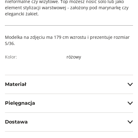
nieformalne czy wizytowe. Top możesz nosić solo lub jako
element stylizacji warstwowej - założony pod marynarkę czy
elegancki żakiet.
Modelka na zdjęciu ma 179 cm wzrostu i prezentuje rozmiar
S/36.
Kolor:
różowy
Materiał
50% modal, 50% bawełna
Pielęgnacja
Prać w temp. max 30°C - proces delikatny
Dostawa
Nie wybielać, nie chlorować
Darmowa dostawa od 199zł dla wybranych metod dostawy.
Prasować w temp. max 110°C na lewej stronie