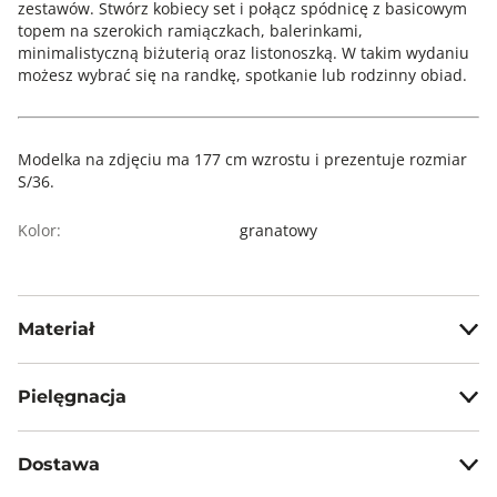
zestawów. Stwórz kobiecy set i połącz spódnicę z basicowym
topem na szerokich ramiączkach, balerinkami,
minimalistyczną biżuterią oraz listonoszką. W takim wydaniu
możesz wybrać się na randkę, spotkanie lub rodzinny obiad.
Modelka na zdjęciu ma 177 cm wzrostu i prezentuje rozmiar
S/36.
Kolor:
granatowy
Materiał
55% bawełna, 45% wiskoza
Pielęgnacja
Prać w temp. max 40°C
Dostawa
Nie wybielać, nie chlorować