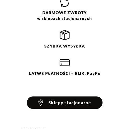
Opinie klientów
DARMOWE
ZWROTY
w sklepach stacjonarnych
Filtry
Wyczyść
Szukaj
Ocena
Size
Color
SZYBKA
WYSYŁKA
granatowy
34
36
38
40
42
44
ŁATWE
PŁATNOŚCI
– BLIK, PayPo
Sklepy stacjonarne