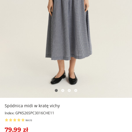
Spódnica midi w kratę vichy
Index: GPKS26SPC3016CHE11
5.0
(
1
)
79,99 zł