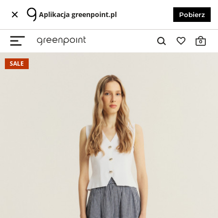
Aplikacja greenpoint.pl
Pobierz
0
SALE