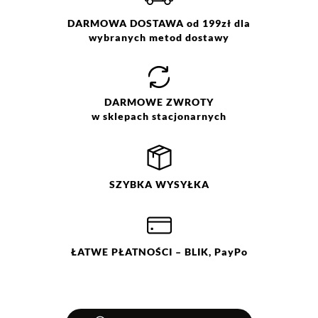
Skład:
52% bawełna, 48% poliester z
recyklingu, podszewka: 100%
DARMOWA DOSTAWA od 199zł dla
poliester
wybranych metod dostawy
Pranie z zachowaniem
ostrożności w temp. 30 °C. Nie
wybielać. Nie chlorować.
Prasować w temp. max do 110
DARMOWE
ZWROTY
°C. Nie czyścić chemicznie. Nie
w sklepach stacjonarnych
suszyć mechanicznie.
SZYBKA
WYSYŁKA
ŁATWE
PŁATNOŚCI
– BLIK, PayPo