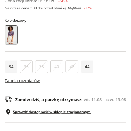
Cena regularna:
119,99 zł
-58%
Najniższa cena z 30 dni przed obniżką:
59,99 zł
-17%
Kolor:
beżowy
34
36
38
40
42
44
Tabela rozmiarów
Zamów dziś, a paczkę otrzymasz:
wt. 11.08 - czw. 13.08
Sprawdź dostępność w sklepie stacjonarnym