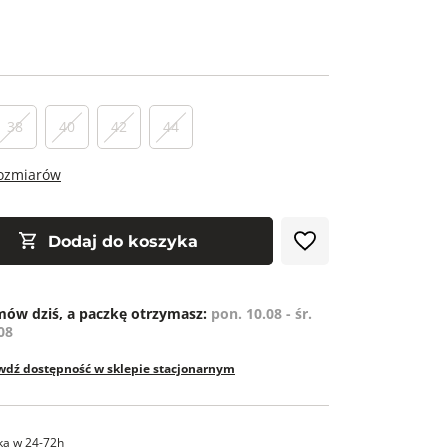
38
40
42
44
rozmiarów
Dodaj do koszyka
ów dziś, a paczkę otrzymasz:
pon. 10.08 - śr.
08
wdź dostępność w sklepie stacjonarnym
ka w 24-72h