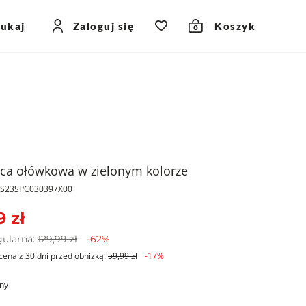
zukaj
Zaloguj się
Koszyk
0
ca ołówkowa w zielonym kolorze
PKS23SPC030397X00
9 zł
gularna:
129,99 zł
-62%
cena z 30 dni przed obniżką:
59,99 zł
-17%
ony