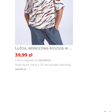
Luźna, wiskozowa koszula w zwierzęcy print
39,99 zł
Cena regularna
129,99 zł
Najniższa cena z 30 dni przed obniżką
49,99 zł