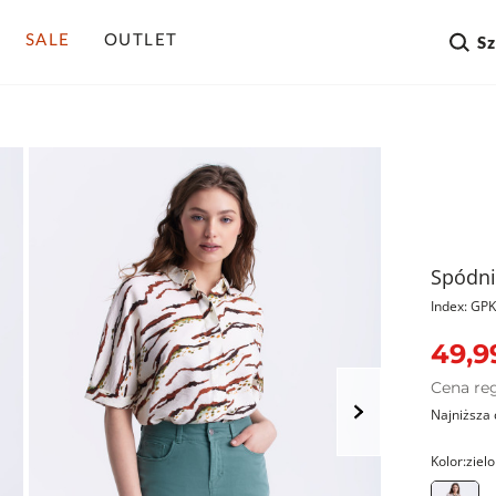
SALE
OUTLET
S
Spódni
Index: G
49,9
Cena re
Najniższa 
Kolor:
ziel