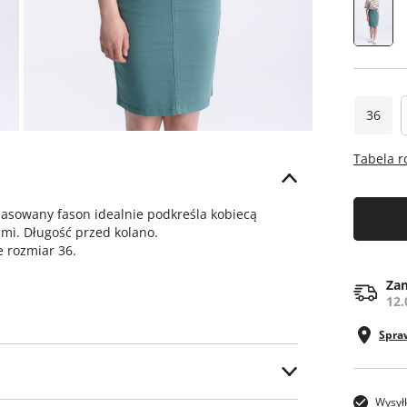
36
Tabela 
pasowany fason idealnie podkreśla kobiecą
ami. Długość przed kolano.
 rozmiar 36.
Zam
12.
Spra
Wysył