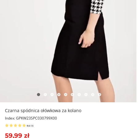
Czarna spódnica ołówkowa za kolano
Index: GPKW23SPC030799X00
5.0
(
1
)
59,99 zł