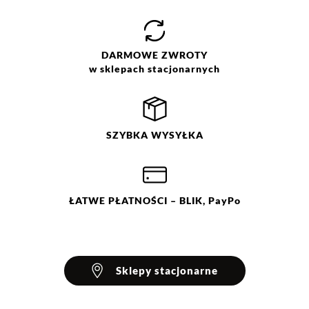
Jak zbieramy opinie?
Opinie klientów
DARMOWE
ZWROTY
w sklepach stacjonarnych
Filtry
Wyczyść
Szukaj
SZYBKA
WYSYŁKA
Ocena
Size
Color
czarny
36
38
44
ŁATWE
PŁATNOŚCI
– BLIK, PayPo
Sklepy stacjonarne