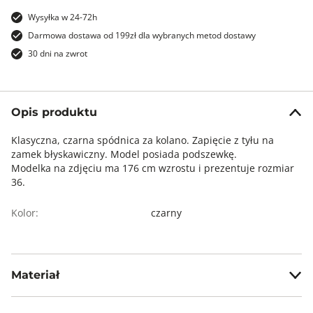
Wysyłka w 24-72h
Darmowa dostawa od 199zł dla wybranych metod dostawy
30 dni na zwrot
Opis produktu
Klasyczna, czarna spódnica za kolano. Zapięcie z tyłu na
zamek błyskawiczny. Model posiada podszewkę.
Modelka na zdjęciu ma 176 cm wzrostu i prezentuje rozmiar
36.
Kolor:
czarny
Materiał
wierzch: 76% poliester, 18% wiskoza, 6% elastan, podsz.: