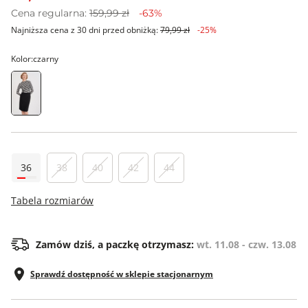
Cena regularna:
159,99 zł
-63%
Najniższa cena z 30 dni przed obniżką:
79,99 zł
-25%
Kolor:
czarny
36
38
40
42
44
Tabela rozmiarów
Zamów dziś, a paczkę otrzymasz:
wt. 11.08 - czw. 13.08
Sprawdź dostępność w sklepie stacjonarnym