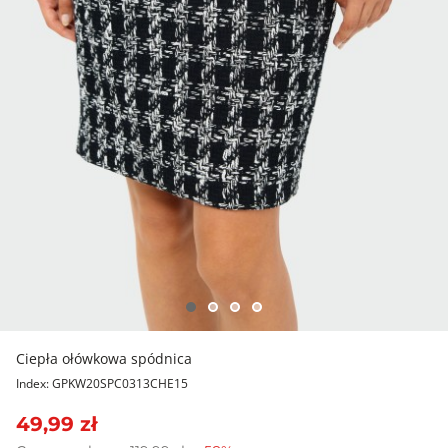
Ciepła ołówkowa spódnica
Index: GPKW20SPC0313CHE15
49,99 zł