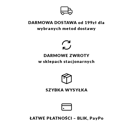
Rozmiar:
36
,
38
,
40
,
42
,
44
Więcej informacji o dostawie
tutaj.
Skład:
100% poliester, podszewka:
100% poliester
DARMOWA DOSTAWA od 199zł dla
wybranych metod dostawy
DARMOWE
ZWROTY
w sklepach stacjonarnych
SZYBKA
WYSYŁKA
ŁATWE
PŁATNOŚCI
– BLIK, PayPo