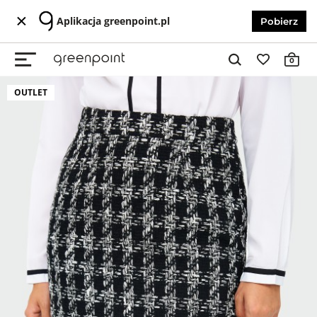
Aplikacja greenpoint.pl
Pobierz
0
OUTLET