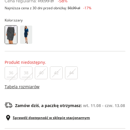
Cena regularna:
119,99 zł
-58%
Najniższa cena z 30 dni przed obniżką:
59,99 zł
-17%
Kolor:
szary
Produkt niedostępny.
36
38
40
42
44
Tabela rozmiarów
Zamów dziś, a paczkę otrzymasz:
wt. 11.08 - czw. 13.08
Sprawdź dostępność w sklepie stacjonarnym